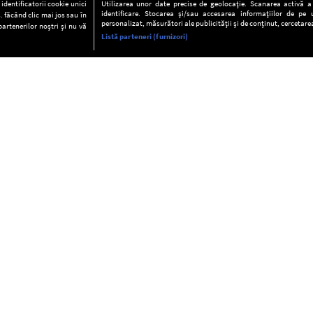
dentificatorii cookie unici
Utilizarea unor date precise de geolocație. Scanarea activă a c
identificare. Stocarea și/sau accesarea informațiilor de pe u
. făcând clic mai jos sau în
personalizat, măsurători ale publicității și de conținut, cercetarea
partenerilor noștri și nu vă
Listă parteneri (furnizori)
INFORMAŢII
FAQ
Valori editoriale
POLITICA DE CONFIDENŢIALITAT
Termeni şi condiţii
Notă de Informare
Despre cookies
Regulament general
GDPR
Contact