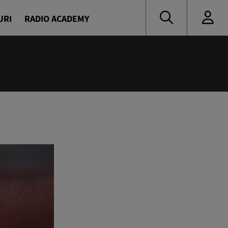
URI
RADIO ACADEMY
:00
ress
escu