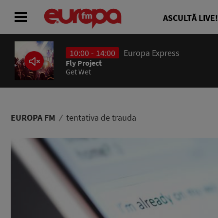
ASCULTĂ LIVE!
10:00 - 14:00
Europa Express
ACASĂ
Fly Project
Get Wet
ȘTIRI
RADIO
EUROPA FM
tentativa de trauda
CONCURSURI
PODCAST
ASCULTĂ LIVE