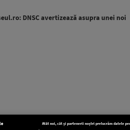
șeul.ro: DNSC avertizează asupra unei noi
le
Atât noi, cât și partenerii noștri prelucrăm datele pen