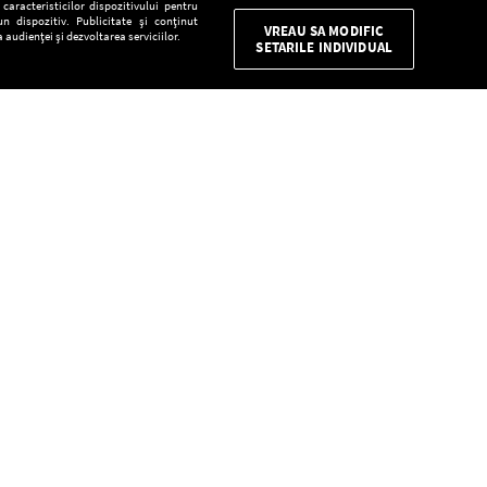
aracteristicilor dispozitivului pentru
n dispozitiv. Publicitate și conținut
VREAU SA MODIFIC
 audienței și dezvoltarea serviciilor.
SETARILE INDIVIDUAL
CONFIDENŢIALITATE
Descarcă gratuit aplicaţia Europa FM pentru
smartphone:
E