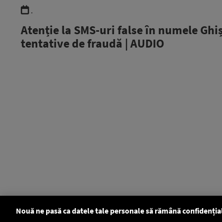
.
Atenție la SMS-uri false în numele Ghi
tentative de fraudă | AUDIO
Nouă ne pasă ca datele tale personale să rămână confidenția