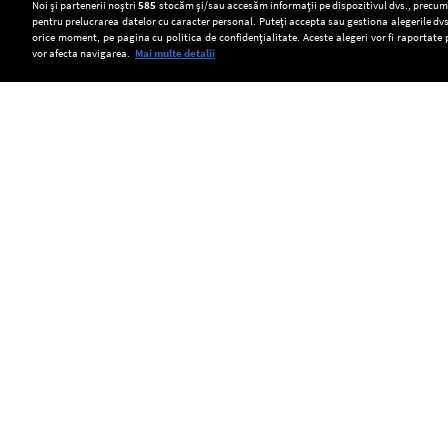
Setări:
Noi și partenerii noștri
585
stocăm și/sau accesăm informații pe dispozitivul dvs., precum i
pentru prelucrarea datelor cu caracter personal. Puteți accepta sau gestiona alegerile dvs
Dark Mode
orice moment, pe pagina cu politica de confidențialitate. Aceste alegeri vor fi raportate 
vor afecta navigarea.
Mai multe detalii
SOCIAL
INS:
Doi
O
Românii
cetățeni
nouă
cumpără
străini,
creșă
Copyright © Europa FM. Toate drepturile
rezervate. 2026
mai
arestați
a
puțin.
după
fost
Comerțul
ce
inaugurată
cu
au
astăzi
amănuntul
încercat
în
a
să
sectorul
scăzut
înșele
6