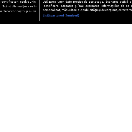
dentificatorii cookie unici
Utilizarea unor date precise de geolocație. Scanarea activă a c
identificare. Stocarea și/sau accesarea informațiilor de pe u
. făcând clic mai jos sau în
personalizat, măsurători ale publicității și de conținut, cercetarea
partenerilor noștri și nu vă
Listă parteneri (furnizori)
INFORMAŢII
FAQ
Valori editoriale
POLITICA DE CONFIDENŢIALITAT
Termeni şi condiţii
Notă de Informare
Despre cookies
Regulament general
GDPR
Contact