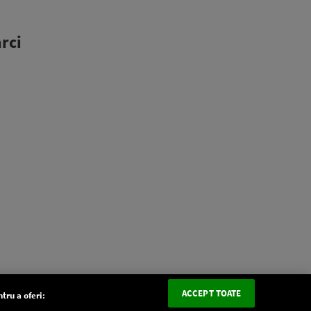
rci
ACCEPT TOATE
tru a oferi: