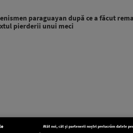
tenismen paraguayan după ce a făcut rema
extul pierderii unui meci
le
Atât noi, cât și partenerii noștri prelucrăm datele pen