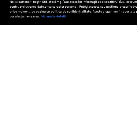
Setări:
Noi și partenerii noștri
585
stocăm și/sau accesăm informații pe dispozitivul dvs., precum i
pentru prelucrarea datelor cu caracter personal. Puteți accepta sau gestiona alegerile dvs
Dark Mode
orice moment, pe pagina cu politica de confidențialitate. Aceste alegeri vor fi raportate 
vor afecta navigarea.
Mai multe detalii
SOCIAL
Cercetătorii
Peste
Dunărea
belgieni
100
scăzută
au
de
a
Copyright © Europa FM. Toate drepturile
rezervate. 2026
făcut
bătrâni
scos
o
din
la
descoperire
Târgoviște
iveală
care
vor
fundațiile
ar
fi
unui
putea
îngrijiți
pod
contribui
la
roman