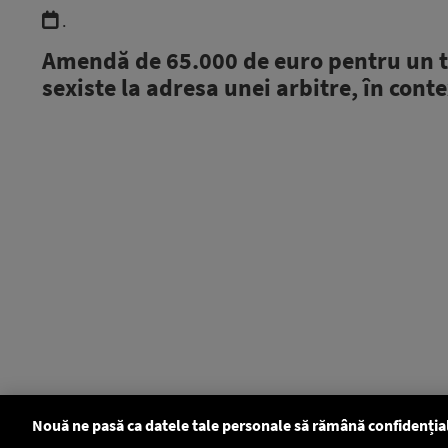
.
Amendă de 65.000 de euro pentru un 
sexiste la adresa unei arbitre, în cont
Nouă ne pasă ca datele tale personale să rămână confidenția