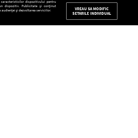
aracteristicilor dispozitivului pentru
n dispozitiv. Publicitate și conținut
VREAU SA MODIFIC
 audienței și dezvoltarea serviciilor.
SETARILE INDIVIDUAL
CONFIDENŢIALITATE
Descarcă gratuit aplicaţia Europa FM pentru
smartphone:
E