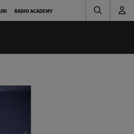
URI
RADIO ACADEMY
:00
ress
escu