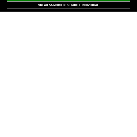
Mode
importante.
VREAU SA MODIFIC SETARILE INDIVIDUAL
CONFIDENŢIALITATE
Copyright © Europa FM. Toate drepturile rezervate. 2026
SOCIAL
INFORMAŢII