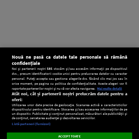
Nouă ne pasă ca datele tale personale să rămână
confidențiale
Noi și partenerii noștri
585
stocăm și/sau accesăm informații pe dispozitivul
dvs., precum identificatorii cookie unici pentru prelucrarea datelor cu caracter
personal. Puteți accepta sau gestiona alegerile dvs. făcând clic mai jos sau în
orice moment, pe pagina cu politica de confidențialitate. Aceste alegeri vor fi
raportate partenerilor noștri și nu vă vor afecta navigarea.
Mai multe detalii
Atât noi, cât și partenerii noștri prelucrăm datele pentru a
oferi:
Utilizarea unor date precise de geolocație. Scanarea activă a caracteristicilor
dispozitivului pentru identificare. Stocarea și/sau accesarea informațiilor de pe
un dispozitiv. Publicitate și conținut personalizat, măsurători ale publicității și
de conținut, cercetarea audienței și dezvoltarea serviciilor.
Setări:
Listă parteneri (furnizori)
Ascultă Europa FM în aplicație
Dark
×
Instalează
Radio live, podcasturi, știri și alerte
ACCEPT TOATE