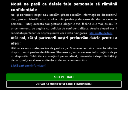
Nouă ne pasă ca datele tale personale să rămână
confidențiale
Noi și partenerii noștri
585
stocăm și/sau accesăm informații pe dispozitivul
dvs., precum identificatorii cookie unici pentru prelucrarea datelor cu caracter
personal. Puteți accepta sau gestiona alegerile dvs. făcând clic mai jos sau în
orice moment, pe pagina cu politica de confidențialitate. Aceste alegeri vor fi
raportate partenerilor noștri și nu vă vor afecta navigarea.
Mai multe detalii
Atât noi, cât și partenerii noștri prelucrăm datele pentru a
oferi:
Utilizarea unor date precise de geolocație. Scanarea activă a caracteristicilor
dispozitivului pentru identificare. Stocarea și/sau accesarea informațiilor de pe
un dispozitiv. Publicitate și conținut personalizat, măsurători ale publicității și
de conținut, cercetarea audienței și dezvoltarea serviciilor.
Setări:
Listă parteneri (furnizori)
Ascultă Europa FM în aplicație
Dark
×
Instalează
Radio live, podcasturi, știri și alerte
ACCEPT TOATE
Mode
importante.
VREAU SA MODIFIC SETARILE INDIVIDUAL
CONFIDENŢIALITATE