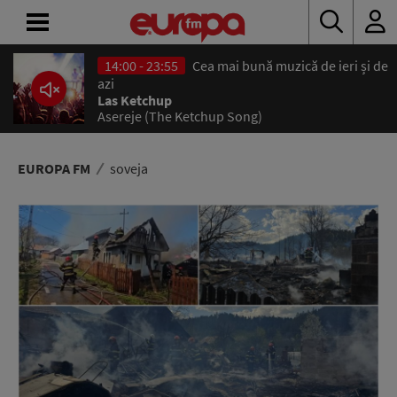
14:00 - 23:55
Cea mai bună muzică de ieri și de
ACASĂ
azi
Las Ketchup
Asereje (The Ketchup Song)
ȘTIRI
RADIO
EUROPA FM
soveja
CONCURSURI
PODCAST
ASCULTĂ
LIVE