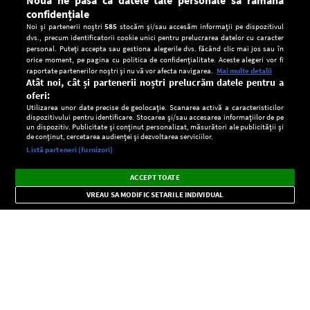
confidențiale
Noi și partenerii noștri
585
stocăm și/sau accesăm informații pe dispozitivul
dvs., precum identificatorii cookie unici pentru prelucrarea datelor cu caracter
personal. Puteți accepta sau gestiona alegerile dvs. făcând clic mai jos sau în
orice moment, pe pagina cu politica de confidențialitate. Aceste alegeri vor fi
raportate partenerilor noștri și nu vă vor afecta navigarea.
Mai multe detalii
Atât noi, cât și partenerii noștri prelucrăm datele pentru a
oferi:
Utilizarea unor date precise de geolocație. Scanarea activă a caracteristicilor
dispozitivului pentru identificare. Stocarea și/sau accesarea informațiilor de pe
un dispozitiv. Publicitate și conținut personalizat, măsurători ale publicității și
de conținut, cercetarea audienței și dezvoltarea serviciilor.
Setări:
Listă parteneri (furnizori)
Ascultă Europa FM în aplicație
Dark
×
Instalează
Radio live, podcasturi, știri și alerte
ACCEPT TOATE
Mode
importante.
VREAU SA MODIFIC SETARILE INDIVIDUAL
CONFIDENŢIALITATE