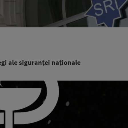
egi ale siguranței naționale