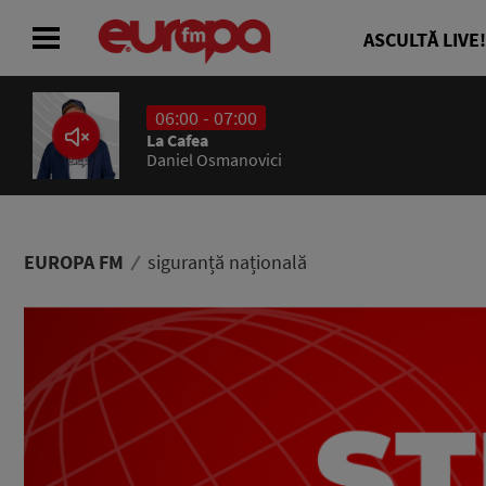
ASCULTĂ LIVE!
06:00 - 07:00
ACASĂ
La Cafea
Daniel Osmanovici
ȘTIRI
RADIO
EUROPA FM
siguranță națională
CONCURSURI
PODCAST
ASCULTĂ LIVE