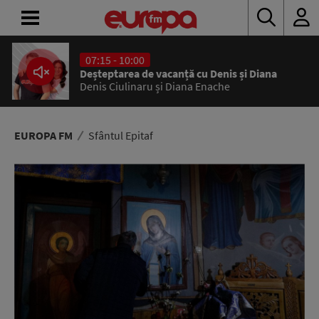
07:15 - 10:00
ACASĂ
Deșteptarea de vacanță cu Denis și Diana
Denis Ciulinaru și Diana Enache
ȘTIRI
RADIO
EUROPA FM
Sfântul Epitaf
CONCURSURI
PODCAST
ASCULTĂ
LIVE