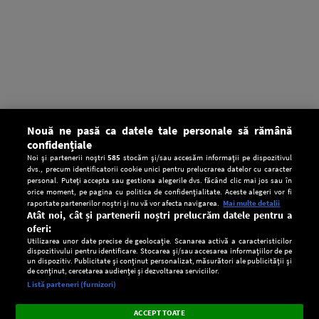
Nouă ne pasă ca datele tale personale să rămână
confidențiale
Noi și partenerii noștri
585
stocăm și/sau accesăm informații pe dispozitivul
dvs., precum identificatorii cookie unici pentru prelucrarea datelor cu caracter
personal. Puteți accepta sau gestiona alegerile dvs. făcând clic mai jos sau în
orice moment, pe pagina cu politica de confidențialitate. Aceste alegeri vor fi
raportate partenerilor noștri și nu vă vor afecta navigarea.
Mai multe detalii
Atât noi, cât și partenerii noștri prelucrăm datele pentru a
oferi:
Utilizarea unor date precise de geolocație. Scanarea activă a caracteristicilor
dispozitivului pentru identificare. Stocarea și/sau accesarea informațiilor de pe
un dispozitiv. Publicitate și conținut personalizat, măsurători ale publicității și
de conținut, cercetarea audienței și dezvoltarea serviciilor.
Setări:
Listă parteneri (furnizori)
Ascultă Europa FM în aplicație
Dark
×
Instalează
Radio live, podcasturi, știri și alerte
ACCEPT TOATE