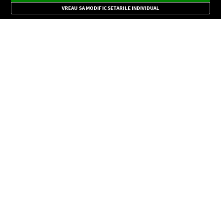
Mode
importante.
VREAU SA MODIFIC SETARILE INDIVIDUAL
CONFIDENŢIALITATE
Copyright © Europa FM. Toate drepturile rezervate. 2026
SOCIAL
INFORMAŢII