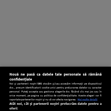
Nouă ne pasă ca datele tale personale să rămână
confidențiale
Noi și partenerii noștri
585
stocăm și/sau accesăm informații pe dispozitivul
dvs., precum identificatorii cookie unici pentru prelucrarea datelor cu caracter
personal. Puteți accepta sau gestiona alegerile dvs. făcând clic mai jos sau în
orice moment, pe pagina cu politica de confidențialitate. Aceste alegeri vor fi
raportate partenerilor noștri și nu vă vor afecta navigarea.
Mai multe detalii
Atât noi, cât și partenerii noștri prelucrăm datele pentru a
oferi: