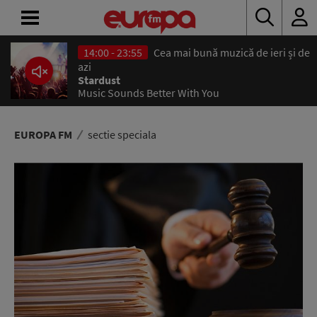
14:00 - 23:55
Cea mai bună muzică de ieri și de
ACASĂ
azi
Stardust
Music Sounds Better With You
ȘTIRI
RADIO
EUROPA FM
sectie speciala
CONCURSURI
PODCAST
ASCULTĂ
LIVE