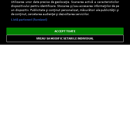
Utilizarea unor date precise de geolocație. Scanarea activă a caracteristicilor
dispozitivului pentru identificare. Stocarea și/sau accesarea informațiilor de pe
un dispozitiv. Publicitate și conținut personalizat, măsurători ale publicității și
de conținut, cercetarea audienței și dezvoltarea serviciilor.
Setări:
Listă parteneri (furnizori)
Ascultă Europa FM în aplicație
Dark
×
Instalează
Radio live, podcasturi, știri și alerte
ACCEPT TOATE
Mode
importante.
VREAU SA MODIFIC SETARILE INDIVIDUAL
CONFIDENŢIALITATE
Copyright © Europa FM. Toate drepturile rezervate. 2026
SOCIAL