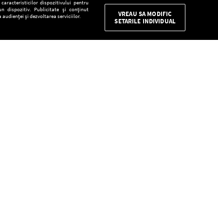
aracteristicilor dispozitivului pentru
n dispozitiv. Publicitate și conținut
VREAU SA MODIFIC
 audienței și dezvoltarea serviciilor.
SETARILE INDIVIDUAL
CONFIDENŢIALITATE
Descarcă gratuit aplicaţia Europa FM pentru
smartphone:
E