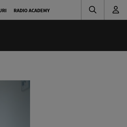
URI
RADIO ACADEMY
14:00 - 23:55
Cea mai bună muzică de ieri și de azi
EuropaFM