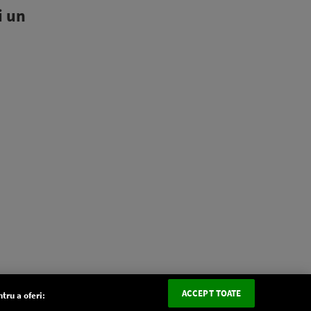
i un
ACCEPT TOATE
tru a oferi: