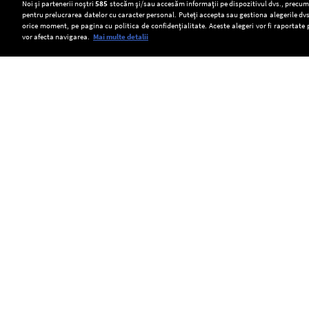
Setări:
Noi și partenerii noștri
585
stocăm și/sau accesăm informații pe dispozitivul dvs., precum i
pentru prelucrarea datelor cu caracter personal. Puteți accepta sau gestiona alegerile dvs
Dark Mode
orice moment, pe pagina cu politica de confidențialitate. Aceste alegeri vor fi raportate 
vor afecta navigarea.
Mai multe detalii
SOCIAL
Mangalia
Cultură
Două
nu
de
tramvaie
va
canabis
s-
Copyright © Europa FM. Toate drepturile
rezervate. 2026
reduce
descoperită
au
iluminatul
într-
ciocnit
public
o
în
în
pădure
orașul
plin
din
Gelsenkirchen,
sezon
Covasna.
aflat
estival.
Peste
în