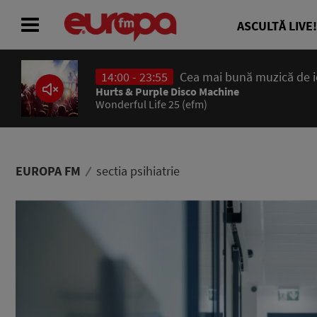
ASCULTĂ LIVE!
14:00 - 23:55
Cea mai bună muzică de ier
ACASĂ
Hurts & Purple Disco Machine
Wonderful Life 25 (efm)
ȘTIRI
RADIO
EUROPA FM
sectia psihiatrie
CONCURSURI
PODCAST
ASCULTĂ LIVE