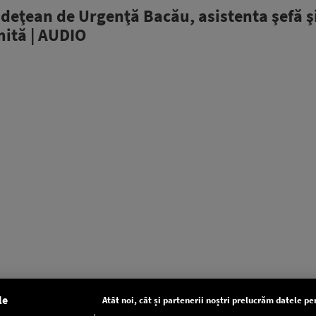
Judeţean de Urgenţă Bacău, asistenta şefă ş
mită | AUDIO
le
Atât noi, cât și partenerii noștri prelucrăm datele pen