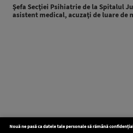
Şefa Secţiei Psihiatrie de la Spitalul 
asistent medical, acuzaţi de luare de 
Nouă ne pasă ca datele tale personale să rămână confidenția