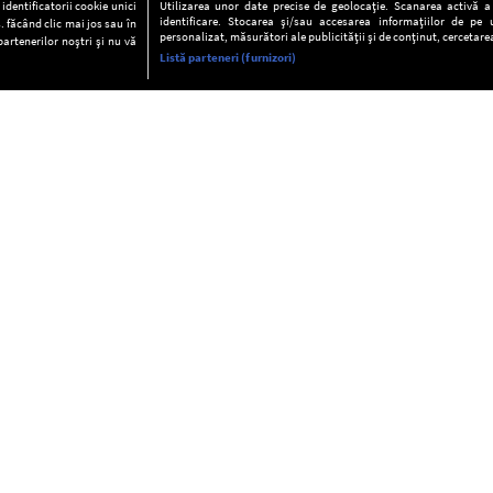
dentificatorii cookie unici
Utilizarea unor date precise de geolocație. Scanarea activă a c
identificare. Stocarea și/sau accesarea informațiilor de pe u
. făcând clic mai jos sau în
personalizat, măsurători ale publicității și de conținut, cercetarea
partenerilor noștri și nu vă
Listă parteneri (furnizori)
INFORMAŢII
FAQ
Valori editoriale
POLITICA DE CONFIDENŢIALITAT
Termeni şi condiţii
Notă de Informare
Despre cookies
Regulament general
GDPR
Contact