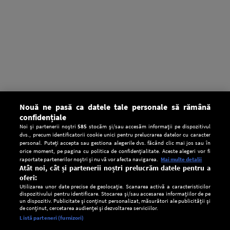
Nouă ne pasă ca datele tale personale să rămână
confidențiale
Noi și partenerii noștri
585
stocăm și/sau accesăm informații pe dispozitivul
dvs., precum identificatorii cookie unici pentru prelucrarea datelor cu caracter
personal. Puteți accepta sau gestiona alegerile dvs. făcând clic mai jos sau în
orice moment, pe pagina cu politica de confidențialitate. Aceste alegeri vor fi
raportate partenerilor noștri și nu vă vor afecta navigarea.
Mai multe detalii
Atât noi, cât și partenerii noștri prelucrăm datele pentru a
oferi:
Utilizarea unor date precise de geolocație. Scanarea activă a caracteristicilor
dispozitivului pentru identificare. Stocarea și/sau accesarea informațiilor de pe
un dispozitiv. Publicitate și conținut personalizat, măsurători ale publicității și
de conținut, cercetarea audienței și dezvoltarea serviciilor.
Setări:
Listă parteneri (furnizori)
Ascultă Europa FM în aplicație