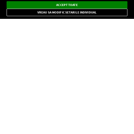
Dark
×
Instalează
Radio live, podcasturi, știri și alerte
ACCEPT TOATE
Mode
importante.
VREAU SA MODIFIC SETARILE INDIVIDUAL
CONFIDENŢIALITATE
Copyright © Europa FM. Toate drepturile rezervate. 2026
SOCIAL