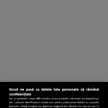
Nouă ne pasă ca datele tale personale să rămână
confidențiale
Noi și partenerii noștri
585
stocăm și/sau accesăm informații pe dispozitivul
dvs., precum identificatorii cookie unici pentru prelucrarea datelor cu caracter
personal. Puteți accepta sau gestiona alegerile dvs. făcând clic mai jos sau în