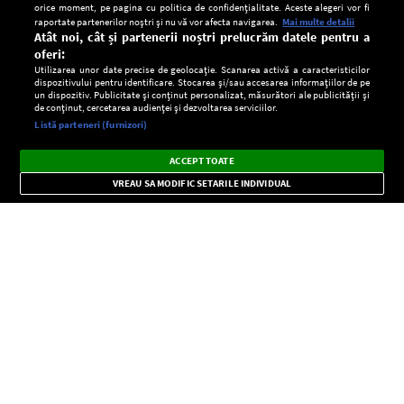
orice moment, pe pagina cu politica de confidențialitate. Aceste alegeri vor fi
raportate partenerilor noștri și nu vă vor afecta navigarea.
Mai multe detalii
Atât noi, cât și partenerii noștri prelucrăm datele pentru a
oferi:
Utilizarea unor date precise de geolocație. Scanarea activă a caracteristicilor
dispozitivului pentru identificare. Stocarea și/sau accesarea informațiilor de pe
un dispozitiv. Publicitate și conținut personalizat, măsurători ale publicității și
de conținut, cercetarea audienței și dezvoltarea serviciilor.
Setări:
Listă parteneri (furnizori)
Ascultă Europa FM în aplicație
Dark
×
Instalează
Radio live, podcasturi, știri și alerte
ACCEPT TOATE
Mode
importante.
VREAU SA MODIFIC SETARILE INDIVIDUAL
CONFIDENŢIALITATE
Copyright © Europa FM. Toate drepturile rezervate. 2026
SOCIAL