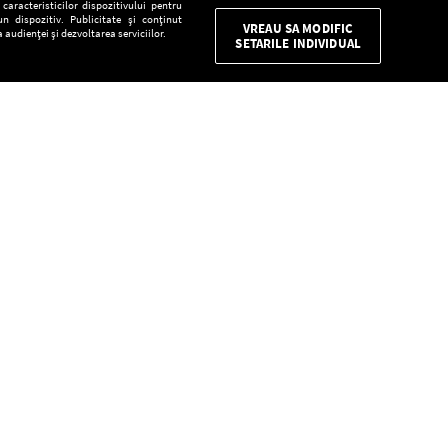
aracteristicilor dispozitivului pentru
n dispozitiv. Publicitate și conținut
VREAU SA MODIFIC
 audienței și dezvoltarea serviciilor.
SETARILE INDIVIDUAL
CONFIDENŢIALITATE
Descarcă gratuit aplicaţia Europa FM pentru
smartphone:
E