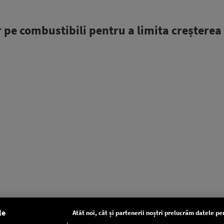
 pe combustibili pentru a limita creșterea
le
Atât noi, cât și partenerii noștri prelucrăm datele pen