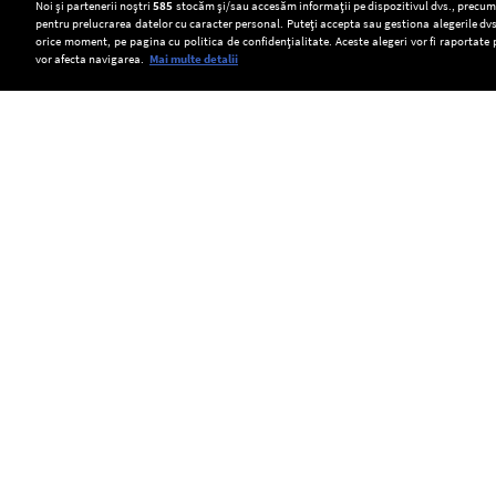
Setări:
Noi și partenerii noștri
585
stocăm și/sau accesăm informații pe dispozitivul dvs., precum i
pentru prelucrarea datelor cu caracter personal. Puteți accepta sau gestiona alegerile dvs
Dark Mode
orice moment, pe pagina cu politica de confidențialitate. Aceste alegeri vor fi raportate 
vor afecta navigarea.
Mai multe detalii
SOCIAL
Ministerul
Un
Cele
Energiei
alt
patru
face
portal
barje
Copyright © Europa FM. Toate drepturile
rezervate. 2026
apel
neautorizat
încărcate
la
vinde
cu
reducerea
roviniete
piatră
consumului
la
vor
de
prețuri
fi
curent
mai
scufundate
electric
mari
astăzi