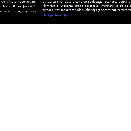
dentificatorii cookie unici
Utilizarea unor date precise de geolocație. Scanarea activă a c
identificare. Stocarea și/sau accesarea informațiilor de pe u
. făcând clic mai jos sau în
personalizat, măsurători ale publicității și de conținut, cercetarea
partenerilor noștri și nu vă
Listă parteneri (furnizori)
INFORMAŢII
FAQ
Valori editoriale
POLITICA DE CONFIDENŢIALITAT
Termeni şi condiţii
Notă de Informare
Despre cookies
Regulament general
GDPR
Contact