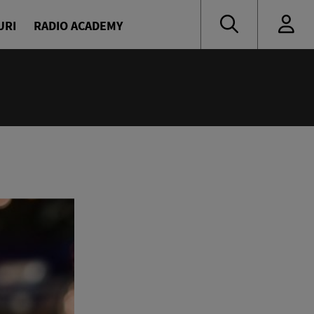
URI
RADIO ACADEMY
:00
ress
escu