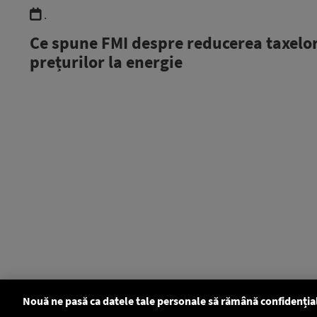
.
Ce spune FMI despre reducerea taxelor
prețurilor la energie
Nouă ne pasă ca datele tale personale să rămână confidenția