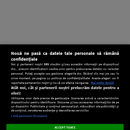
Nouă ne pasă ca datele tale personale să rămână
confidențiale
Noi și partenerii noștri
585
stocăm și/sau accesăm informații pe dispozitivul
dvs., precum identificatorii cookie unici pentru prelucrarea datelor cu caracter
personal. Puteți accepta sau gestiona alegerile dvs. făcând clic mai jos sau în
orice moment, pe pagina cu politica de confidențialitate. Aceste alegeri vor fi
raportate partenerilor noștri și nu vă vor afecta navigarea.
Mai multe detalii
Atât noi, cât și partenerii noștri prelucrăm datele pentru a
oferi:
Utilizarea unor date precise de geolocație. Scanarea activă a caracteristicilor
dispozitivului pentru identificare. Stocarea și/sau accesarea informațiilor de pe
un dispozitiv. Publicitate și conținut personalizat, măsurători ale publicității și
de conținut, cercetarea audienței și dezvoltarea serviciilor.
Setări:
Listă parteneri (furnizori)
Ascultă Europa FM în aplicație
Dark
×
Instalează
Radio live, podcasturi, știri și alerte
ACCEPT TOATE