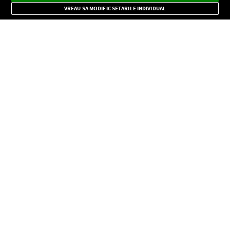
Mode
importante.
VREAU SA MODIFIC SETARILE INDIVIDUAL
CONFIDENŢIALITATE
Copyright © Europa FM. Toate drepturile rezervate. 2026
SOCIAL
INFORMAŢII