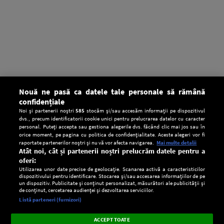
Nouă ne pasă ca datele tale personale să rămână
confidențiale
Noi și partenerii noștri
585
stocăm și/sau accesăm informații pe dispozitivul
dvs., precum identificatorii cookie unici pentru prelucrarea datelor cu caracter
personal. Puteți accepta sau gestiona alegerile dvs. făcând clic mai jos sau în
orice moment, pe pagina cu politica de confidențialitate. Aceste alegeri vor fi
raportate partenerilor noștri și nu vă vor afecta navigarea.
Mai multe detalii
Atât noi, cât și partenerii noștri prelucrăm datele pentru a
oferi:
Utilizarea unor date precise de geolocație. Scanarea activă a caracteristicilor
dispozitivului pentru identificare. Stocarea și/sau accesarea informațiilor de pe
un dispozitiv. Publicitate și conținut personalizat, măsurători ale publicității și
de conținut, cercetarea audienței și dezvoltarea serviciilor.
Setări:
Listă parteneri (furnizori)
Ascultă Europa FM în aplicație
Dark
×
Instalează
Radio live, podcasturi, știri și alerte
ACCEPT TOATE