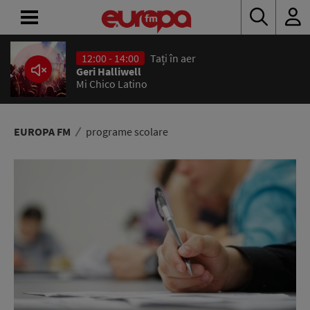
12:00 - 14:00
Tați în aer
ACASĂ
Geri Halliwell
Mi Chico Latino
ȘTIRI
RADIO
EUROPA FM
programe scolare
CONCURSURI
PODCAST
ASCULTĂ
LIVE