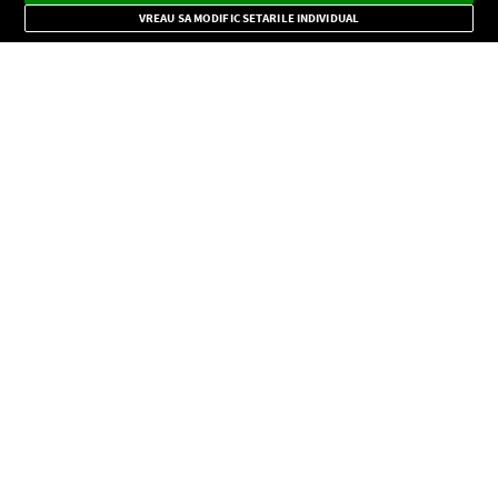
Mode
importante.
VREAU SA MODIFIC SETARILE INDIVIDUAL
CONFIDENŢIALITATE
Copyright © Europa FM. Toate drepturile rezervate. 2026
SOCIAL
INFORMAŢII