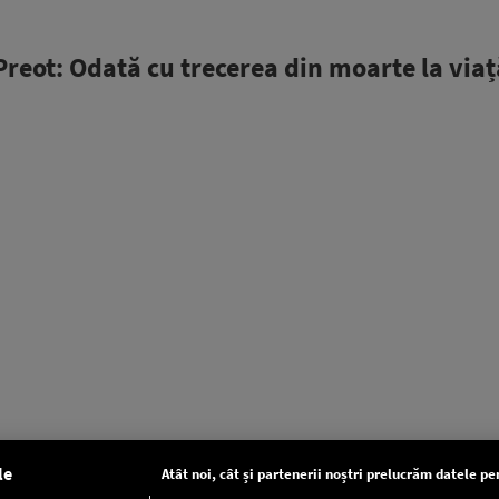
Preot: Odată cu trecerea din moarte la viaț
le
Atât noi, cât și partenerii noștri prelucrăm datele pen