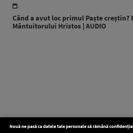
.
Când a avut loc primul Paște creștin? 
Mântuitorului Hristos | AUDIO
Nouă ne pasă ca datele tale personale să rămână confidenția