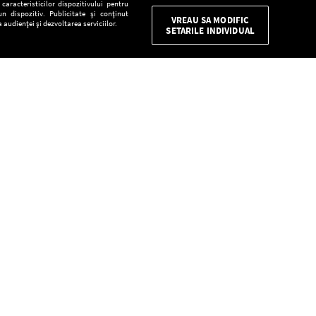
aracteristicilor dispozitivului pentru
n dispozitiv. Publicitate și conținut
VREAU SA MODIFIC
 audienței și dezvoltarea serviciilor.
SETARILE INDIVIDUAL
CONFIDENŢIALITATE
Descarcă gratuit aplicaţia Europa FM pentru
smartphone:
E