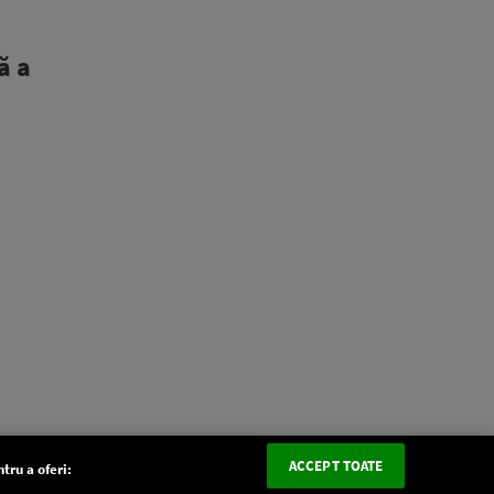
ă a
ACCEPT TOATE
tru a oferi: