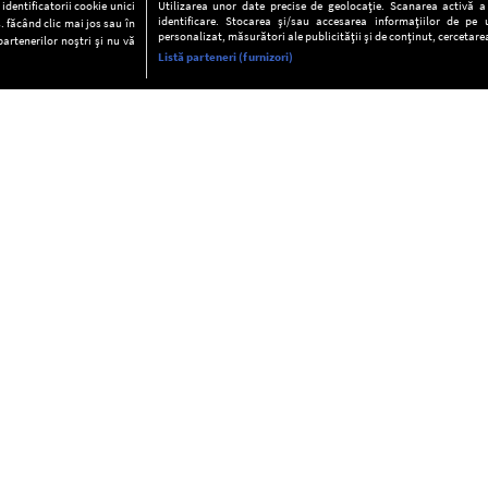
dentificatorii cookie unici
Utilizarea unor date precise de geolocație. Scanarea activă a c
identificare. Stocarea și/sau accesarea informațiilor de pe u
. făcând clic mai jos sau în
personalizat, măsurători ale publicității și de conținut, cercetarea
partenerilor noștri și nu vă
Listă parteneri (furnizori)
INFORMAŢII
FAQ
Valori editoriale
POLITICA DE CONFIDENŢIALITAT
Termeni şi condiţii
Notă de Informare
Despre cookies
Regulament general
GDPR
Contact