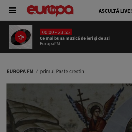
ASCULTĂ LIVE!
00:00 - 23:55
ACASĂ
Ce mai bună muzică de ieri și de azi
EuropaFM
ȘTIRI
RADIO
EUROPA FM
primul Paste crestin
CONCURSURI
PODCAST
ASCULTĂ LIVE