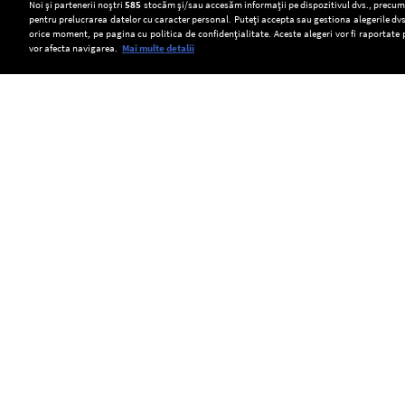
Setări:
Noi și partenerii noștri
585
stocăm și/sau accesăm informații pe dispozitivul dvs., precum i
pentru prelucrarea datelor cu caracter personal. Puteți accepta sau gestiona alegerile dvs
Dark Mode
orice moment, pe pagina cu politica de confidențialitate. Aceste alegeri vor fi raportate 
vor afecta navigarea.
Mai multe detalii
SOCIAL
Acvila
Transelectrica
România
imperială
poate
a
Feliks,
limita
emis
Copyright © Europa FM. Toate drepturile
rezervate. 2026
eliberată
consumul
o
în
de
alertă
natură
energie
timpurie
după
al
către
ce
marilor
Comisia
a
consumatori,
Europeană
fost
dacă
din