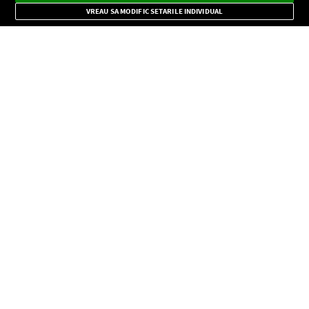
Mode
importante.
VREAU SA MODIFIC SETARILE INDIVIDUAL
CONFIDENŢIALITATE
Copyright © Europa FM. Toate drepturile rezervate. 2026
SOCIAL
INFORMAŢII