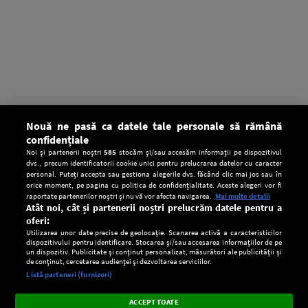
Nouă ne pasă ca datele tale personale să rămână
confidențiale
Noi și partenerii noștri
585
stocăm și/sau accesăm informații pe dispozitivul
dvs., precum identificatorii cookie unici pentru prelucrarea datelor cu caracter
personal. Puteți accepta sau gestiona alegerile dvs. făcând clic mai jos sau în
orice moment, pe pagina cu politica de confidențialitate. Aceste alegeri vor fi
raportate partenerilor noștri și nu vă vor afecta navigarea.
Mai multe detalii
Atât noi, cât și partenerii noștri prelucrăm datele pentru a
oferi:
Utilizarea unor date precise de geolocație. Scanarea activă a caracteristicilor
dispozitivului pentru identificare. Stocarea și/sau accesarea informațiilor de pe
un dispozitiv. Publicitate și conținut personalizat, măsurători ale publicității și
de conținut, cercetarea audienței și dezvoltarea serviciilor.
Setări:
Listă parteneri (furnizori)
Ascultă Europa FM în aplicație
Dark
×
Instalează
Radio live, podcasturi, știri și alerte
ACCEPT TOATE