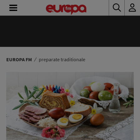
ACASĂ
ȘTIRI
RADIO
EUROPA FM
preparate traditionale
CONCURSURI
PODCAST
ASCULTĂ
LIVE