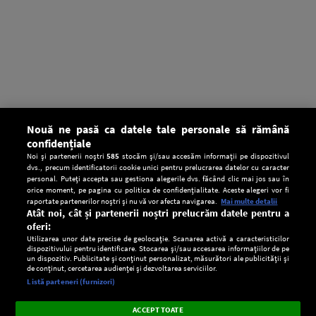
Nouă ne pasă ca datele tale personale să rămână
confidențiale
Noi și partenerii noștri
585
stocăm și/sau accesăm informații pe dispozitivul
dvs., precum identificatorii cookie unici pentru prelucrarea datelor cu caracter
personal. Puteți accepta sau gestiona alegerile dvs. făcând clic mai jos sau în
orice moment, pe pagina cu politica de confidențialitate. Aceste alegeri vor fi
raportate partenerilor noștri și nu vă vor afecta navigarea.
Mai multe detalii
Atât noi, cât și partenerii noștri prelucrăm datele pentru a
oferi:
Utilizarea unor date precise de geolocație. Scanarea activă a caracteristicilor
dispozitivului pentru identificare. Stocarea și/sau accesarea informațiilor de pe
un dispozitiv. Publicitate și conținut personalizat, măsurători ale publicității și
de conținut, cercetarea audienței și dezvoltarea serviciilor.
Setări:
Listă parteneri (furnizori)
Ascultă Europa FM în aplicație
Dark
×
Instalează
Radio live, podcasturi, știri și alerte
ACCEPT TOATE