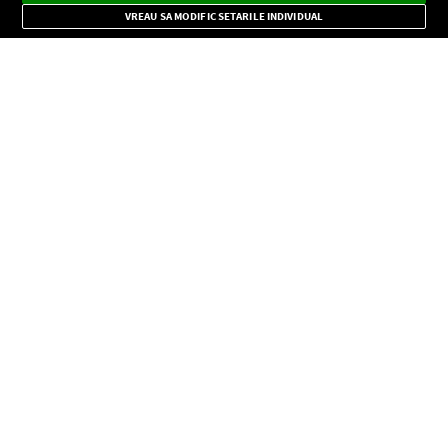
Mode
importante.
VREAU SA MODIFIC SETARILE INDIVIDUAL
CONFIDENŢIALITATE
Copyright © Europa FM. Toate drepturile rezervate. 2026
SOCIAL
INFORMAŢII