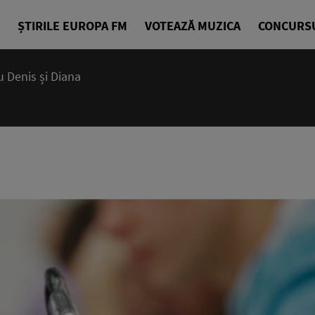
ȘTIRILE EUROPA FM
VOTEAZĂ MUZICA
CONCURS
 Denis și Diana
07:15 - 10
Deșteptarea
Denis Ciuli