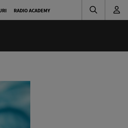
URI
RADIO ACADEMY
:00
 de vacanță cu Denis și Diana
naru și Diana Enache