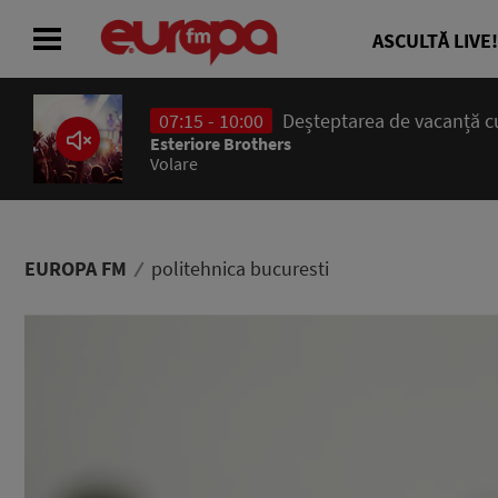
ASCULTĂ LIVE!
07:15 - 10:00
Deșteptarea de vacanță cu
ACASĂ
Esteriore Brothers
Volare
ȘTIRI
RADIO
EUROPA FM
politehnica bucuresti
CONCURSURI
PODCAST
ASCULTĂ LIVE