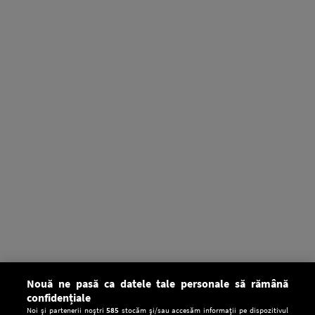
Nouă ne pasă ca datele tale personale să rămână
confidențiale
Noi și partenerii noștri
585
stocăm și/sau accesăm informații pe dispozitivul