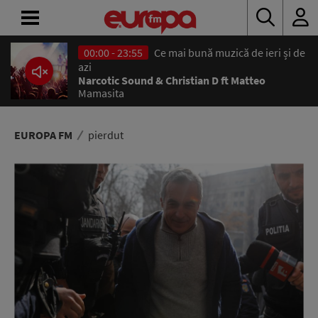
00:00 - 23:55
Ce mai bună muzică de ieri și de
ACASĂ
azi
Narcotic Sound & Christian D ft Matteo
Mamasita
ȘTIRI
RADIO
EUROPA FM
pierdut
CONCURSURI
PODCAST
ASCULTĂ
LIVE