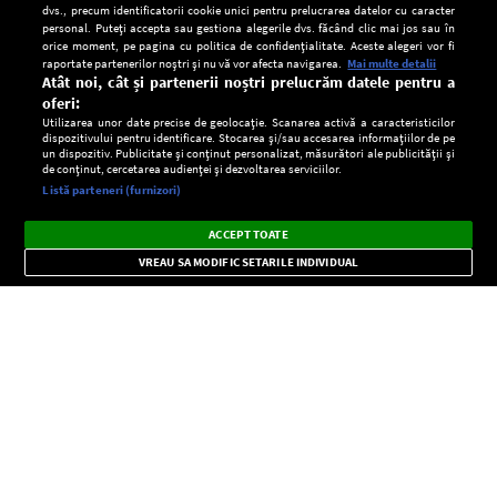
dvs., precum identificatorii cookie unici pentru prelucrarea datelor cu caracter
personal. Puteți accepta sau gestiona alegerile dvs. făcând clic mai jos sau în
orice moment, pe pagina cu politica de confidențialitate. Aceste alegeri vor fi
raportate partenerilor noștri și nu vă vor afecta navigarea.
Mai multe detalii
Atât noi, cât și partenerii noștri prelucrăm datele pentru a
oferi:
Utilizarea unor date precise de geolocație. Scanarea activă a caracteristicilor
dispozitivului pentru identificare. Stocarea și/sau accesarea informațiilor de pe
un dispozitiv. Publicitate și conținut personalizat, măsurători ale publicității și
de conținut, cercetarea audienței și dezvoltarea serviciilor.
Setări:
Listă parteneri (furnizori)
Ascultă Europa FM în aplicație
Dark
×
Instalează
Radio live, podcasturi, știri și alerte
ACCEPT TOATE
Mode
importante.
VREAU SA MODIFIC SETARILE INDIVIDUAL
CONFIDENŢIALITATE
Copyright © Europa FM. Toate drepturile rezervate. 2026