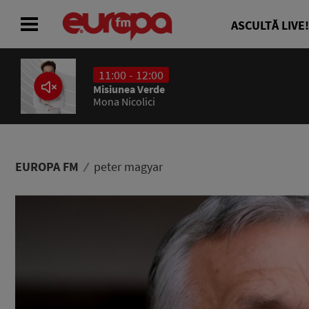
ASCULTĂ LIVE!
11:00 - 12:00
ACASĂ
Misiunea Verde
Mona Nicolici
ȘTIRI
RADIO
EUROPA FM
peter magyar
CONCURSURI
PODCAST
ASCULTĂ LIVE