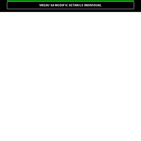
Mode
importante.
VREAU SA MODIFIC SETARILE INDIVIDUAL
CONFIDENŢIALITATE
Copyright © Europa FM. Toate drepturile rezervate. 2026
SOCIAL
INFORMAŢII