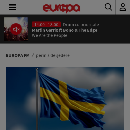
14:00 - 18:00
Drum cu prioritate
ACASĂ
Martin Garrix ft Bono & The Edge
We Are the People
ȘTIRI
RADIO
EUROPA FM
permis de ședere
CONCURSURI
PODCAST
ASCULTĂ
LIVE