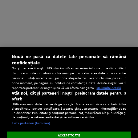
Nouă ne pasă ca datele tale personale să rămână
confidențiale
Noi și partenerii noștri
585
stocăm și/sau accesăm informații pe dispozitivul
dvs., precum identificatorii cookie unici pentru prelucrarea datelor cu caracter
personal. Puteți accepta sau gestiona alegerile dvs. făcând clic mai jos sau în
orice moment, pe pagina cu politica de confidențialitate. Aceste alegeri vor fi
raportate partenerilor noștri și nu vă vor afecta navigarea.
Mai multe detalii
Atât noi, cât și partenerii noștri prelucrăm datele pentru a
oferi:
Utilizarea unor date precise de geolocație. Scanarea activă a caracteristicilor
dispozitivului pentru identificare. Stocarea și/sau accesarea informațiilor de pe
un dispozitiv. Publicitate și conținut personalizat, măsurători ale publicității și
de conținut, cercetarea audienței și dezvoltarea serviciilor.
Setări:
Listă parteneri (furnizori)
Ascultă Europa FM în aplicație
Dark
×
Instalează
Radio live, podcasturi, știri și alerte
ACCEPT TOATE