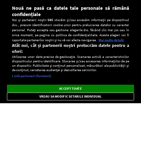
Nouă ne pasă ca datele tale personale să rămână
confidențiale
Noi și partenerii noștri
585
stocăm și/sau accesăm informații pe dispozitivul
dvs., precum identificatorii cookie unici pentru prelucrarea datelor cu caracter
personal. Puteți accepta sau gestiona alegerile dvs. făcând clic mai jos sau în
orice moment, pe pagina cu politica de confidențialitate. Aceste alegeri vor fi
raportate partenerilor noștri și nu vă vor afecta navigarea.
Mai multe detalii
Atât noi, cât și partenerii noștri prelucrăm datele pentru a
oferi:
Utilizarea unor date precise de geolocație. Scanarea activă a caracteristicilor
dispozitivului pentru identificare. Stocarea și/sau accesarea informațiilor de pe
un dispozitiv. Publicitate și conținut personalizat, măsurători ale publicității și
de conținut, cercetarea audienței și dezvoltarea serviciilor.
Setări:
Listă parteneri (furnizori)
Ascultă Europa FM în aplicație
Dark
×
Instalează
Radio live, podcasturi, știri și alerte
ACCEPT TOATE
Mode
importante.
VREAU SA MODIFIC SETARILE INDIVIDUAL
CONFIDENŢIALITATE