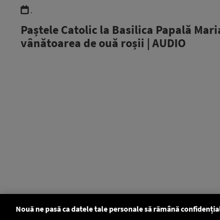
.
Paștele Catolic la Basilica Papală Mari
vânătoarea de ouă roșii | AUDIO
Nouă ne pasă ca datele tale personale să rămână confidenția