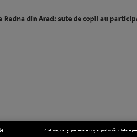
a Radna din Arad: sute de copii au particip
le
Atât noi, cât și partenerii noștri prelucrăm datele pen