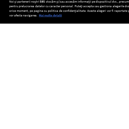
Setări:
Noi și partenerii noștri
585
stocăm și/sau accesăm informații pe dispozitivul dvs., precum i
pentru prelucrarea datelor cu caracter personal. Puteți accepta sau gestiona alegerile dvs
Dark Mode
orice moment, pe pagina cu politica de confidențialitate. Aceste alegeri vor fi raportate 
vor afecta navigarea.
Mai multe detalii
SOCIAL
Acvila
Transelectrica
România
imperială
poate
a
Feliks,
limita
emis
Copyright © Europa FM. Toate drepturile
rezervate. 2026
eliberată
consumul
o
în
de
alertă
natură
energie
timpurie
după
al
către
ce
marilor
Comisia
a
consumatori,
Europeană
fost
dacă
din