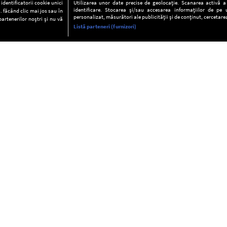
dentificatorii cookie unici
Utilizarea unor date precise de geolocație. Scanarea activă a c
identificare. Stocarea și/sau accesarea informațiilor de pe u
. făcând clic mai jos sau în
personalizat, măsurători ale publicității și de conținut, cercetarea
partenerilor noștri și nu vă
Listă parteneri (furnizori)
INFORMAŢII
FAQ
Valori editoriale
POLITICA DE CONFIDENŢIALITAT
Termeni şi condiţii
Notă de Informare
Despre cookies
Regulament general
GDPR
Contact