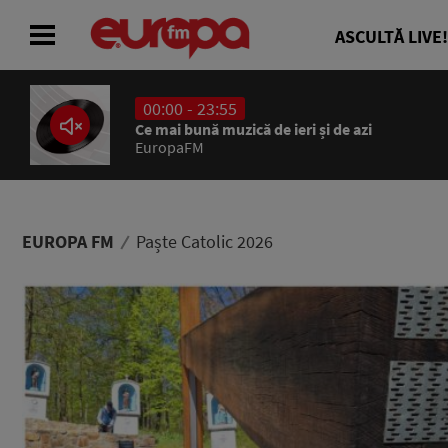
ASCULTĂ LIVE!
00:00 - 23:55
ACASĂ
Ce mai bună muzică de ieri și de azi
EuropaFM
ȘTIRI
RADIO
EUROPA FM
Paște Catolic 2026
CONCURSURI
PODCAST
ASCULTĂ LIVE