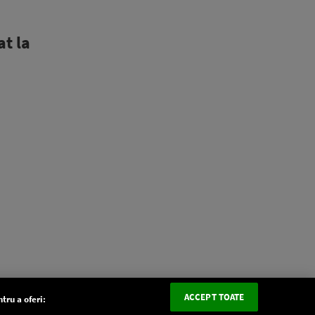
at la
ACCEPT TOATE
tru a oferi: