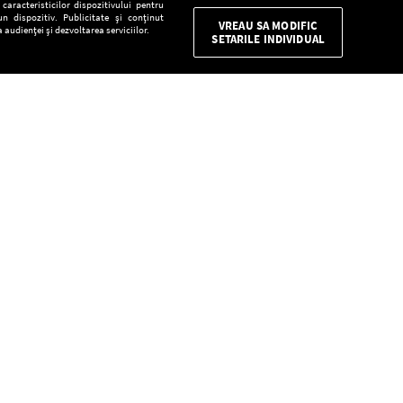
aracteristicilor dispozitivului pentru
n dispozitiv. Publicitate și conținut
VREAU SA MODIFIC
 audienței și dezvoltarea serviciilor.
SETARILE INDIVIDUAL
CONFIDENŢIALITATE
Descarcă gratuit aplicaţia Europa FM pentru
smartphone:
E