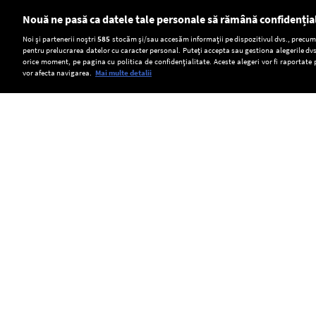
Nouă ne pasă ca datele tale personale să rămână confidenția
Setări:
Noi și partenerii noștri
585
stocăm și/sau accesăm informații pe dispozitivul dvs., precum i
pentru prelucrarea datelor cu caracter personal. Puteți accepta sau gestiona alegerile dvs
Dark Mode
orice moment, pe pagina cu politica de confidențialitate. Aceste alegeri vor fi raportate 
vor afecta navigarea.
Mai multe detalii
SOCIAL
Lipsa
Ilie
Rusia
de
Bolojan:
ar
kerosen
Situaţia
putea
Copyright © Europa FM. Toate drepturile
rezervate. 2026
pe
aprovizionării
folosi
Aeroportul
cu
drone
Arad
combustibil
ucrainene
a
s-
capturate
dus
a
pentru