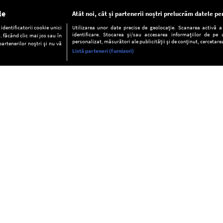
le
Atât noi, cât și partenerii noștri prelucrăm datele pen
dentificatorii cookie unici
Utilizarea unor date precise de geolocație. Scanarea activă a c
identificare. Stocarea și/sau accesarea informațiilor de pe u
. făcând clic mai jos sau în
personalizat, măsurători ale publicității și de conținut, cercetarea
partenerilor noștri și nu vă
Listă parteneri (furnizori)
INFORMAŢII
FAQ
Valori editoriale
POLITICA DE CONFIDENŢIALITAT
Termeni şi condiţii
Notă de Informare
Despre cookies
Regulament general
GDPR