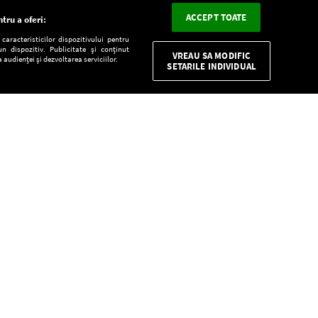
ACCEPT TOATE
tru a oferi:
aracteristicilor dispozitivului pentru
n dispozitiv. Publicitate și conținut
VREAU SA MODIFIC
 audienței și dezvoltarea serviciilor.
SETARILE INDIVIDUAL
CONFIDENŢIALITATE
Descarcă gratuit aplicaţia Europa FM pentru
smartphone:
E