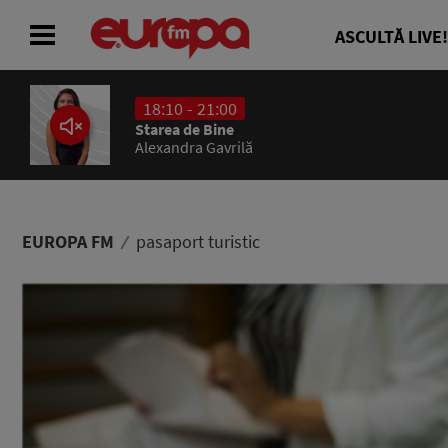
ASCULTĂ LIVE!
18:10 - 21:00
ACASĂ
Starea de Bine
Alexandra Gavrilă
ȘTIRI
RADIO
EUROPA FM
pasaport turistic
CONCURSURI
PODCAST
ASCULTĂ LIVE