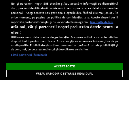
Noi și partenerii noștri
585
stocăm și/sau accesăm informații pe dispozitivul
dvs., precum identificatorii cookie unici pentru prelucrarea datelor cu caracter
personal. Puteți accepta sau gestiona alegerile dvs. făcând clic mai jos sau în
orice moment, pe pagina cu politica de confidențialitate. Aceste alegeri vor fi
raportate partenerilor noștri și nu vă vor afecta navigarea.
Mai multe detalii
Atât noi, cât și partenerii noștri prelucrăm datele pentru a
oferi:
Utilizarea unor date precise de geolocație. Scanarea activă a caracteristicilor
dispozitivului pentru identificare. Stocarea și/sau accesarea informațiilor de pe
un dispozitiv. Publicitate și conținut personalizat, măsurători ale publicității și
de conținut, cercetarea audienței și dezvoltarea serviciilor.
Setări:
Listă parteneri (furnizori)
Ascultă Europa FM în aplicație
Dark
×
Instalează
Radio live, podcasturi, știri și alerte
ACCEPT TOATE
Mode
importante.
VREAU SA MODIFIC SETARILE INDIVIDUAL
CONFIDENŢIALITATE
Copyright © Europa FM. Toate drepturile rezervate. 2026