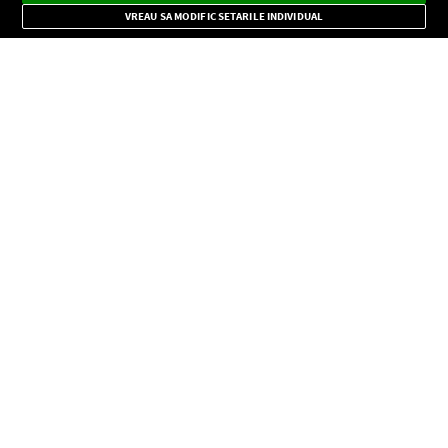
Mode
importante.
VREAU SA MODIFIC SETARILE INDIVIDUAL
CONFIDENŢIALITATE
Copyright © Europa FM. Toate drepturile rezervate. 2026
SOCIAL
INFORMAŢII