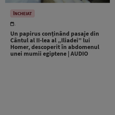
ÎNCHEIAT
.
Un papirus conținând pasaje din
Cântul al II-lea al „Iliadei” lui
Homer, descoperit în abdomenul
unei mumii egiptene | AUDIO