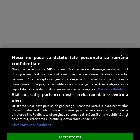
Nouă ne pasă ca datele tale personale să rămână
confidențiale
Noi și partenerii noștri
585
stocăm și/sau accesăm informații pe dispozitivul
dvs., precum identificatorii cookie unici pentru prelucrarea datelor cu caracter
personal. Puteți accepta sau gestiona alegerile dvs. făcând clic mai jos sau în
orice moment, pe pagina cu politica de confidențialitate. Aceste alegeri vor fi
raportate partenerilor noștri și nu vă vor afecta navigarea.
Mai multe detalii
Atât noi, cât și partenerii noștri prelucrăm datele pentru a
oferi:
Utilizarea unor date precise de geolocație. Scanarea activă a caracteristicilor
dispozitivului pentru identificare. Stocarea și/sau accesarea informațiilor de pe
un dispozitiv. Publicitate și conținut personalizat, măsurători ale publicității și
de conținut, cercetarea audienței și dezvoltarea serviciilor.
Setări:
Listă parteneri (furnizori)
Ascultă Europa FM în aplicație
Dark
×
Instalează
Radio live, podcasturi, știri și alerte
ACCEPT TOATE