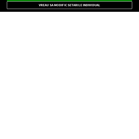
Mode
importante.
VREAU SA MODIFIC SETARILE INDIVIDUAL
CONFIDENŢIALITATE
Copyright © Europa FM. Toate drepturile rezervate. 2026
SOCIAL
INFORMAŢII