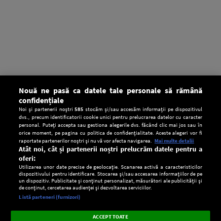
Nouă ne pasă ca datele tale personale să rămână
confidențiale
Noi și partenerii noștri
585
stocăm și/sau accesăm informații pe dispozitivul
dvs., precum identificatorii cookie unici pentru prelucrarea datelor cu caracter
personal. Puteți accepta sau gestiona alegerile dvs. făcând clic mai jos sau în
orice moment, pe pagina cu politica de confidențialitate. Aceste alegeri vor fi
raportate partenerilor noștri și nu vă vor afecta navigarea.
Mai multe detalii
Atât noi, cât și partenerii noștri prelucrăm datele pentru a
oferi:
Utilizarea unor date precise de geolocație. Scanarea activă a caracteristicilor
dispozitivului pentru identificare. Stocarea și/sau accesarea informațiilor de pe
un dispozitiv. Publicitate și conținut personalizat, măsurători ale publicității și
de conținut, cercetarea audienței și dezvoltarea serviciilor.
Setări:
Listă parteneri (furnizori)
Ascultă Europa FM în aplicație
Dark
×
Instalează
Radio live, podcasturi, știri și alerte
ACCEPT TOATE