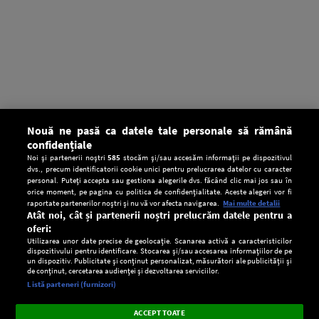
Nouă ne pasă ca datele tale personale să rămână
confidențiale
Noi și partenerii noștri
585
stocăm și/sau accesăm informații pe dispozitivul
dvs., precum identificatorii cookie unici pentru prelucrarea datelor cu caracter
personal. Puteți accepta sau gestiona alegerile dvs. făcând clic mai jos sau în
orice moment, pe pagina cu politica de confidențialitate. Aceste alegeri vor fi
raportate partenerilor noștri și nu vă vor afecta navigarea.
Mai multe detalii
Atât noi, cât și partenerii noștri prelucrăm datele pentru a
oferi:
Utilizarea unor date precise de geolocație. Scanarea activă a caracteristicilor
dispozitivului pentru identificare. Stocarea și/sau accesarea informațiilor de pe
un dispozitiv. Publicitate și conținut personalizat, măsurători ale publicității și
de conținut, cercetarea audienței și dezvoltarea serviciilor.
Setări:
Listă parteneri (furnizori)
Ascultă Europa FM în aplicație
Dark
×
Instalează
Radio live, podcasturi, știri și alerte
ACCEPT TOATE