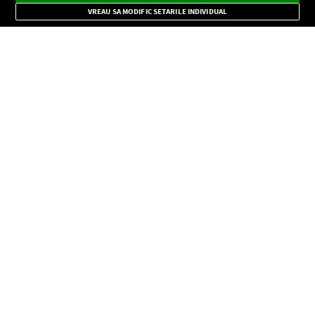
Mode
importante.
VREAU SA MODIFIC SETARILE INDIVIDUAL
CONFIDENŢIALITATE
Copyright © Europa FM. Toate drepturile rezervate. 2026
SOCIAL
INFORMAŢII