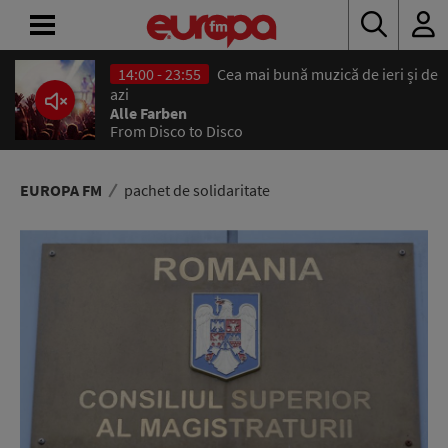
14:00 - 23:55
Cea mai bună muzică de ieri și de
ACASĂ
azi
Alle Farben
From Disco to Disco
ȘTIRI
RADIO
EUROPA FM
pachet de solidaritate
CONCURSURI
PODCAST
ASCULTĂ
LIVE