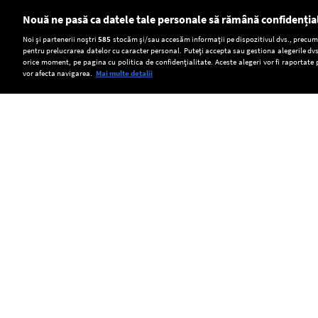
Nouă ne pasă ca datele tale personale să rămână confidenția
Setări:
Noi și partenerii noștri
585
stocăm și/sau accesăm informații pe dispozitivul dvs., precum i
pentru prelucrarea datelor cu caracter personal. Puteți accepta sau gestiona alegerile dvs
Dark Mode
orice moment, pe pagina cu politica de confidențialitate. Aceste alegeri vor fi raportate 
vor afecta navigarea.
Mai multe detalii
SOCIAL
Mangalia
Cultură
Două
nu
de
tramvaie
va
canabis
s-
Copyright © Europa FM. Toate drepturile
rezervate. 2026
reduce
descoperită
au
iluminatul
într-
ciocnit
public
o
în
în
pădure
orașul
plin
din
Gelsenkirchen,