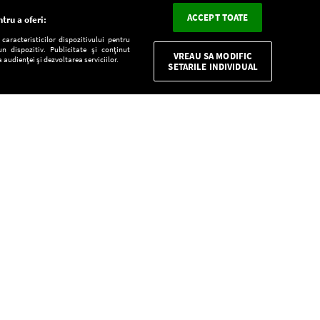
ACCEPT TOATE
tru a oferi:
aracteristicilor dispozitivului pentru
n dispozitiv. Publicitate și conținut
VREAU SA MODIFIC
 audienței și dezvoltarea serviciilor.
SETARILE INDIVIDUAL
CONFIDENŢIALITATE
Descarcă gratuit aplicaţia Europa FM pentru
smartphone:
E