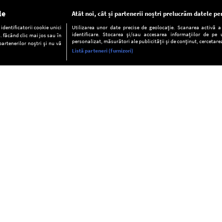
le
Atât noi, cât și partenerii noștri prelucrăm datele pen
dentificatorii cookie unici
Utilizarea unor date precise de geolocație. Scanarea activă a c
identificare. Stocarea și/sau accesarea informațiilor de pe u
. făcând clic mai jos sau în
personalizat, măsurători ale publicității și de conținut, cercetarea
partenerilor noștri și nu vă
Listă parteneri (furnizori)
INFORMAŢII
FAQ
Valori editoriale
POLITICA DE CONFIDENŢIALITAT
Termeni şi condiţii
Notă de Informare
Despre cookies
Regulament general
GDPR