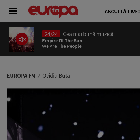
ASCULTĂ LIVE!
24/24
Cea mai bună muzică
ACASĂ
Empire Of The Sun
We Are The People
ȘTIRI
RADIO
EUROPA FM
Ovidiu Buta
CONCURSURI
PODCAST
ASCULTĂ LIVE