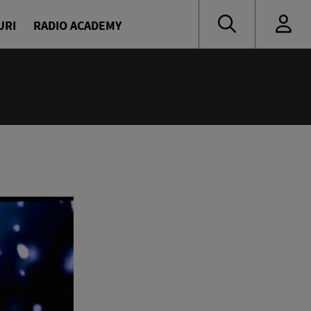
URI
RADIO ACADEMY
nă muzică