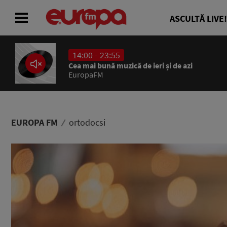
ASCULTĂ LIVE!
14:00 - 23:55
ACASĂ
Cea mai bună muzică de ieri și de azi
EuropaFM
ȘTIRI
RADIO
EUROPA FM
ortodocsi
CONCURSURI
PODCAST
ASCULTĂ LIVE