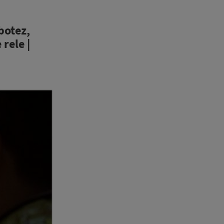
botez,
rele |