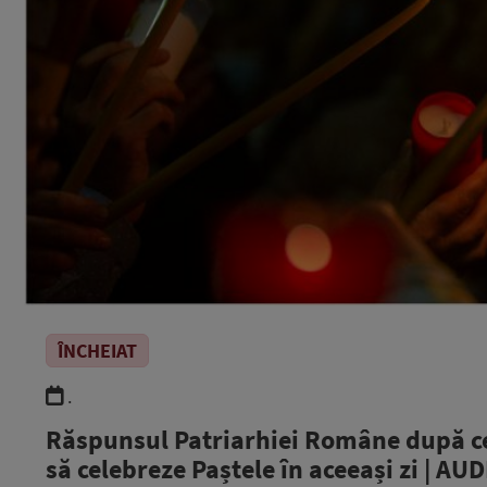
ÎNCHEIAT
.
Răspunsul Patriarhiei Române după ce 
să celebreze Paștele în aceeași zi | AU