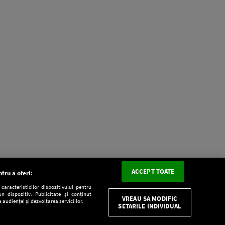
ACCEPT TOATE
tru a oferi:
aracteristicilor dispozitivului pentru
n dispozitiv. Publicitate și conținut
VREAU SA MODIFIC
 audienței și dezvoltarea serviciilor.
SETARILE INDIVIDUAL
CONFIDENŢIALITATE