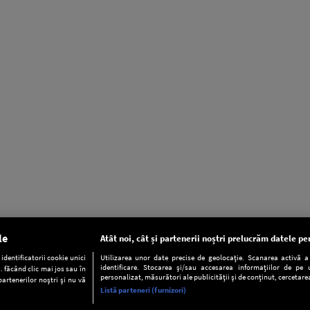
le
Atât noi, cât și partenerii noștri prelucrăm datele pen
dentificatorii cookie unici
Utilizarea unor date precise de geolocație. Scanarea activă a c
identificare. Stocarea și/sau accesarea informațiilor de pe u
. făcând clic mai jos sau în
personalizat, măsurători ale publicității și de conținut, cercetarea
partenerilor noștri și nu vă
Listă parteneri (furnizori)