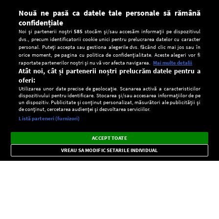
Nouă ne pasă ca datele tale personale să rămână
confidențiale
Noi și partenerii noștri
585
stocăm și/sau accesăm informații pe dispozitivul
dvs., precum identificatorii cookie unici pentru prelucrarea datelor cu caracter
personal. Puteți accepta sau gestiona alegerile dvs. făcând clic mai jos sau în
orice moment, pe pagina cu politica de confidențialitate. Aceste alegeri vor fi
raportate partenerilor noștri și nu vă vor afecta navigarea.
Mai multe detalii
Atât noi, cât și partenerii noștri prelucrăm datele pentru a
oferi:
Utilizarea unor date precise de geolocație. Scanarea activă a caracteristicilor
dispozitivului pentru identificare. Stocarea și/sau accesarea informațiilor de pe
un dispozitiv. Publicitate și conținut personalizat, măsurători ale publicității și
de conținut, cercetarea audienței și dezvoltarea serviciilor.
Setări:
Listă parteneri (furnizori)
Ascultă Europa FM în aplicație
Dark
×
Instalează
Radio live, podcasturi, știri și alerte
ACCEPT TOATE
Mode
importante.
VREAU SA MODIFIC SETARILE INDIVIDUAL
CONFIDENŢIALITATE