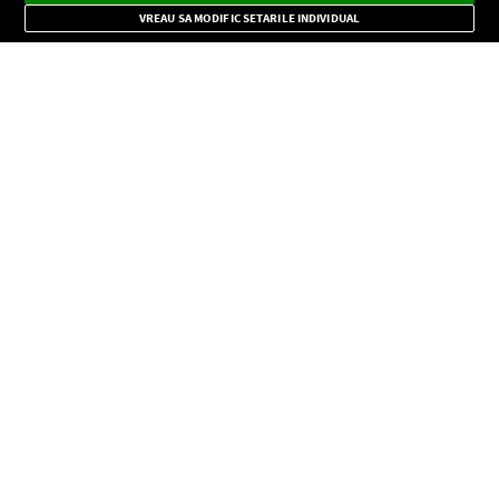
Mode
importante.
VREAU SA MODIFIC SETARILE INDIVIDUAL
CONFIDENŢIALITATE
Copyright © Europa FM. Toate drepturile rezervate. 2026
SOCIAL
INFORMAŢII