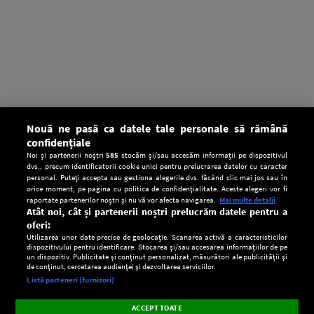
Nouă ne pasă ca datele tale personale să rămână
confidențiale
Noi și partenerii noștri
585
stocăm și/sau accesăm informații pe dispozitivul
dvs., precum identificatorii cookie unici pentru prelucrarea datelor cu caracter
personal. Puteți accepta sau gestiona alegerile dvs. făcând clic mai jos sau în
orice moment, pe pagina cu politica de confidențialitate. Aceste alegeri vor fi
raportate partenerilor noștri și nu vă vor afecta navigarea.
Mai multe detalii
Atât noi, cât și partenerii noștri prelucrăm datele pentru a
oferi:
Utilizarea unor date precise de geolocație. Scanarea activă a caracteristicilor
dispozitivului pentru identificare. Stocarea și/sau accesarea informațiilor de pe
un dispozitiv. Publicitate și conținut personalizat, măsurători ale publicității și
de conținut, cercetarea audienței și dezvoltarea serviciilor.
Setări:
Listă parteneri (furnizori)
Ascultă Europa FM în aplicație
Dark
×
Instalează
Radio live, podcasturi, știri și alerte
ACCEPT TOATE