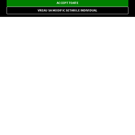
×
Instalează
Radio live, podcasturi, știri și alerte
ACCEPT TOATE
Mode
importante.
VREAU SA MODIFIC SETARILE INDIVIDUAL
CONFIDENŢIALITATE
Copyright © Europa FM. Toate drepturile rezervate. 2026
SOCIAL
INFORMAŢII