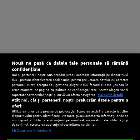
Nouă ne pasă ca datele tale personale să rămână
confidențiale
Noi și partenerii noștri
585
stocăm și/sau accesăm informații pe dispozitivul
dvs., precum identificatorii cookie unici pentru prelucrarea datelor cu caracter
personal. Puteți accepta sau gestiona alegerile dvs. făcând clic mai jos sau în
orice moment, pe pagina cu politica de confidențialitate. Aceste alegeri vor fi
raportate partenerilor noștri și nu vă vor afecta navigarea.
Mai multe detalii
Atât noi, cât și partenerii noștri prelucrăm datele pentru a
oferi:
Utilizarea unor date precise de geolocație. Scanarea activă a caracteristicilor
dispozitivului pentru identificare. Stocarea și/sau accesarea informațiilor de pe
un dispozitiv. Publicitate și conținut personalizat, măsurători ale publicității și
de conținut, cercetarea audienței și dezvoltarea serviciilor.
Setări:
Listă parteneri (furnizori)
Ascultă Europa FM în aplicație
Dark