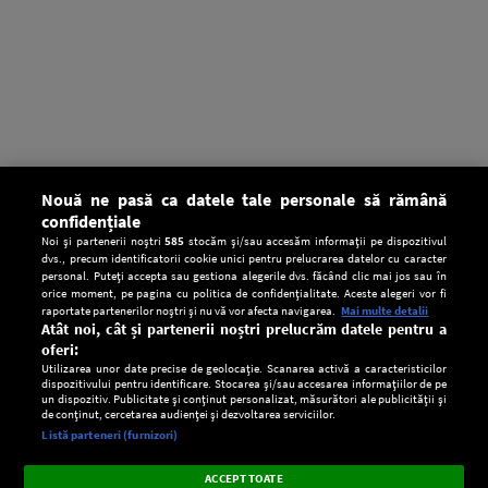
Nouă ne pasă ca datele tale personale să rămână
confidențiale
Noi și partenerii noștri
585
stocăm și/sau accesăm informații pe dispozitivul
dvs., precum identificatorii cookie unici pentru prelucrarea datelor cu caracter
personal. Puteți accepta sau gestiona alegerile dvs. făcând clic mai jos sau în
orice moment, pe pagina cu politica de confidențialitate. Aceste alegeri vor fi
raportate partenerilor noștri și nu vă vor afecta navigarea.
Mai multe detalii
Atât noi, cât și partenerii noștri prelucrăm datele pentru a
oferi:
Utilizarea unor date precise de geolocație. Scanarea activă a caracteristicilor
dispozitivului pentru identificare. Stocarea și/sau accesarea informațiilor de pe
un dispozitiv. Publicitate și conținut personalizat, măsurători ale publicității și
de conținut, cercetarea audienței și dezvoltarea serviciilor.
Setări:
Listă parteneri (furnizori)
Ascultă Europa FM în aplicație
Dark
×
Instalează
Radio live, podcasturi, știri și alerte
ACCEPT TOATE