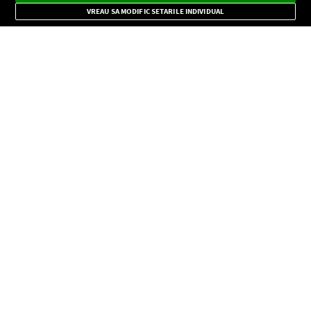
Mode
importante.
VREAU SA MODIFIC SETARILE INDIVIDUAL
CONFIDENŢIALITATE
Copyright © Europa FM. Toate drepturile rezervate. 2026
SOCIAL
INFORMAŢII