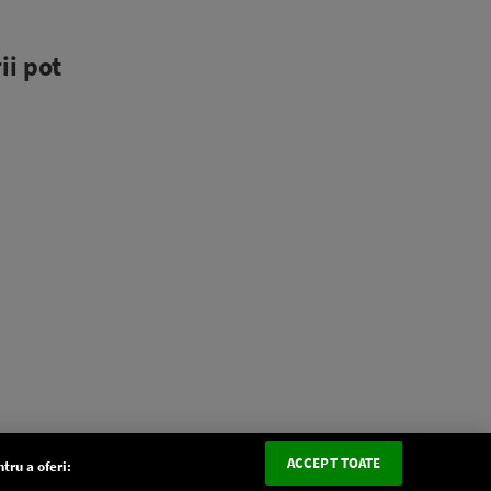
ii pot
ACCEPT TOATE
tru a oferi: