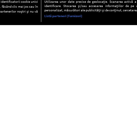
dentificatorii cookie unici
Utilizarea unor date precise de geolocație. Scanarea activă a c
identificare. Stocarea și/sau accesarea informațiilor de pe u
. făcând clic mai jos sau în
personalizat, măsurători ale publicității și de conținut, cercetarea
partenerilor noștri și nu vă
Listă parteneri (furnizori)
INFORMAŢII
FAQ
Valori editoriale
POLITICA DE CONFIDENŢIALITAT
Termeni şi condiţii
Notă de Informare
Despre cookies
Regulament general
GDPR
Contact