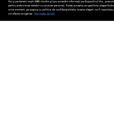
Setări:
Noi și partenerii noștri
585
stocăm și/sau accesăm informații pe dispozitivul dvs., precum i
pentru prelucrarea datelor cu caracter personal. Puteți accepta sau gestiona alegerile dvs
Dark Mode
orice moment, pe pagina cu politica de confidențialitate. Aceste alegeri vor fi raportate 
vor afecta navigarea.
Mai multe detalii
SOCIAL
Camera
Transport
Scufundarea
Deputaților
ilegal
barjelor
a
de
pe
Copyright © Europa FM. Toate drepturile
rezervate. 2026
adoptat
miei
brațul
Strategia
în
Bala,
națională
județul
amânată
pentru
Alba.
pentru
conservarea
ANSVSA
joi.
biodiversității
caută
Directorul
2026-
41
adjunct