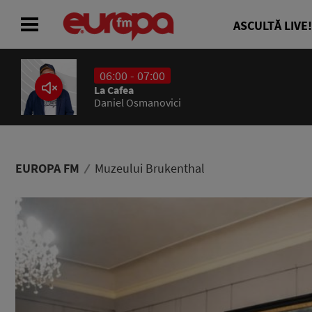
ASCULTĂ LIVE!
06:00 - 07:00
ACASĂ
La Cafea
Daniel Osmanovici
ȘTIRI
RADIO
EUROPA FM
Muzeului Brukenthal
CONCURSURI
PODCAST
ASCULTĂ LIVE