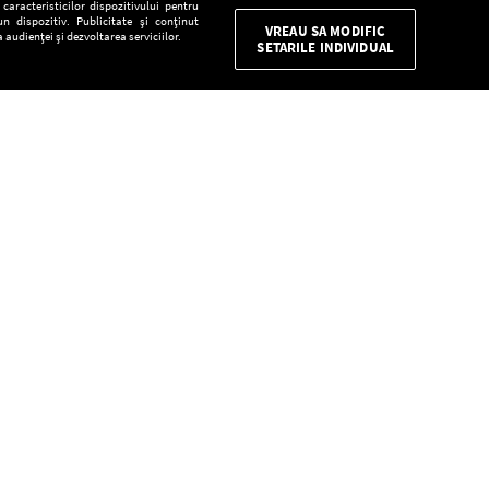
aracteristicilor dispozitivului pentru
n dispozitiv. Publicitate și conținut
VREAU SA MODIFIC
 audienței și dezvoltarea serviciilor.
SETARILE INDIVIDUAL
CONFIDENŢIALITATE
Descarcă gratuit aplicaţia Europa FM pentru
smartphone:
E