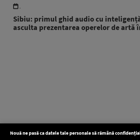
.
Sibiu: primul ghid audio cu inteligență
asculta prezentarea operelor de artă î
Nouă ne pasă ca datele tale personale să rămână confidenția