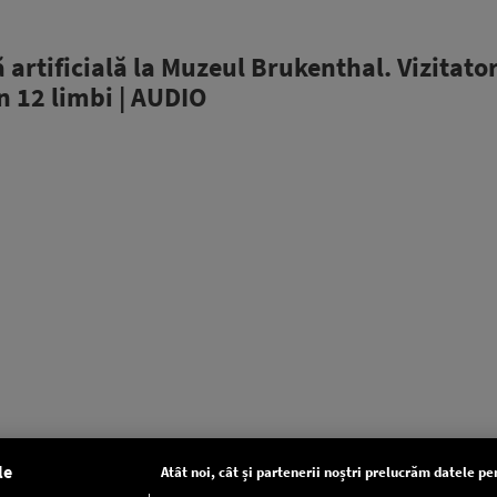
 artificială la Muzeul Brukenthal. Vizitator
n 12 limbi | AUDIO
le
Atât noi, cât și partenerii noștri prelucrăm datele pen