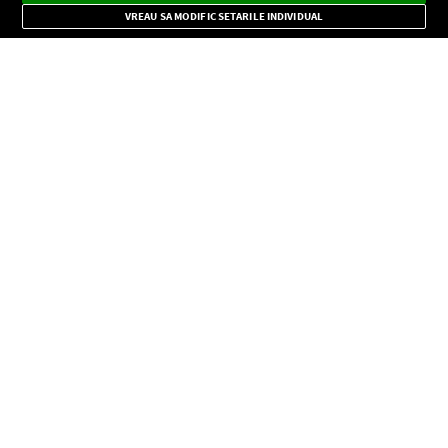
Mode
importante.
VREAU SA MODIFIC SETARILE INDIVIDUAL
CONFIDENŢIALITATE
Copyright © Europa FM. Toate drepturile rezervate. 2026
SOCIAL
INFORMAŢII