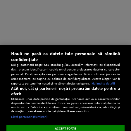
Nouă ne pasă ca datele tale personale să rămână
confidențiale
Noi și partenerii noștri
585
stocăm și/sau accesăm informații pe dispozitivul
dvs., precum identificatorii cookie unici pentru prelucrarea datelor cu caracter
personal. Puteți accepta sau gestiona alegerile dvs. făcând clic mai jos sau în
orice moment, pe pagina cu politica de confidențialitate. Aceste alegeri vor fi
raportate partenerilor noștri și nu vă vor afecta navigarea.
Mai multe detalii
Atât noi, cât și partenerii noștri prelucrăm datele pentru a
oferi:
Utilizarea unor date precise de geolocație. Scanarea activă a caracteristicilor
dispozitivului pentru identificare. Stocarea și/sau accesarea informațiilor de pe
un dispozitiv. Publicitate și conținut personalizat, măsurători ale publicității și
de conținut, cercetarea audienței și dezvoltarea serviciilor.
Setări:
Listă parteneri (furnizori)
Ascultă Europa FM în aplicație
Dark
×
Instalează
Radio live, podcasturi, știri și alerte
ACCEPT TOATE