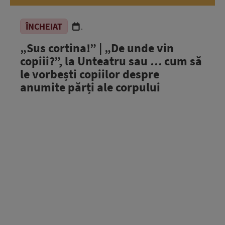
ÎNCHEIAT
.
„Sus cortina!” | „De unde vin
copiii?”, la Unteatru sau … cum să
le vorbești copiilor despre
anumite părți ale corpului