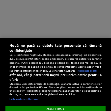
Nouă ne pasă ca datele tale personale să rămână
confidențiale
Noi și partenerii noștri
585
stocăm și/sau accesăm informații pe dispozitivul
dvs., precum identificatorii cookie unici pentru prelucrarea datelor cu caracter
personal. Puteți accepta sau gestiona alegerile dvs. făcând clic mai jos sau în
orice moment, pe pagina cu politica de confidențialitate. Aceste alegeri vor fi
raportate partenerilor noștri și nu vă vor afecta navigarea.
Mai multe detalii
Atât noi, cât și partenerii noștri prelucrăm datele pentru a
oferi:
Utilizarea unor date precise de geolocație. Scanarea activă a caracteristicilor
dispozitivului pentru identificare. Stocarea și/sau accesarea informațiilor de pe
un dispozitiv. Publicitate și conținut personalizat, măsurători ale publicității și
de conținut, cercetarea audienței și dezvoltarea serviciilor.
Setări:
Listă parteneri (furnizori)
Ascultă Europa FM în aplicație
Dark
×
Instalează
Radio live, podcasturi, știri și alerte
ACCEPT TOATE