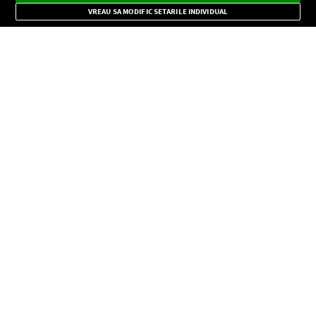
Mode
importante.
VREAU SA MODIFIC SETARILE INDIVIDUAL
CONFIDENŢIALITATE
Copyright © Europa FM. Toate drepturile rezervate. 2026
SOCIAL
INFORMAŢII