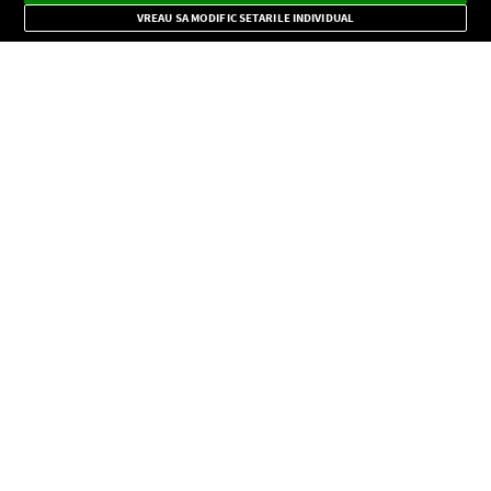
Mode
importante.
VREAU SA MODIFIC SETARILE INDIVIDUAL
CONFIDENŢIALITATE
Copyright © Europa FM. Toate drepturile rezervate. 2026
SOCIAL
INFORMAŢII