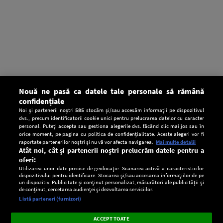
Nouă ne pasă ca datele tale personale să rămână
confidențiale
Noi și partenerii noștri
585
stocăm și/sau accesăm informații pe dispozitivul
dvs., precum identificatorii cookie unici pentru prelucrarea datelor cu caracter
personal. Puteți accepta sau gestiona alegerile dvs. făcând clic mai jos sau în
orice moment, pe pagina cu politica de confidențialitate. Aceste alegeri vor fi
raportate partenerilor noștri și nu vă vor afecta navigarea.
Mai multe detalii
Atât noi, cât și partenerii noștri prelucrăm datele pentru a
oferi:
Utilizarea unor date precise de geolocație. Scanarea activă a caracteristicilor
dispozitivului pentru identificare. Stocarea și/sau accesarea informațiilor de pe
un dispozitiv. Publicitate și conținut personalizat, măsurători ale publicității și
de conținut, cercetarea audienței și dezvoltarea serviciilor.
Setări:
Listă parteneri (furnizori)
Ascultă Europa FM în aplicație
Dark
×
Instalează
Radio live, podcasturi, știri și alerte
ACCEPT TOATE