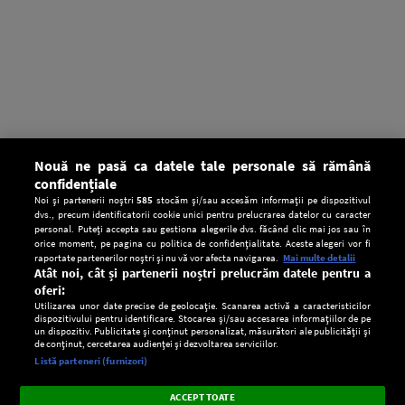
Nouă ne pasă ca datele tale personale să rămână
confidențiale
Noi și partenerii noștri
585
stocăm și/sau accesăm informații pe dispozitivul
dvs., precum identificatorii cookie unici pentru prelucrarea datelor cu caracter
personal. Puteți accepta sau gestiona alegerile dvs. făcând clic mai jos sau în
orice moment, pe pagina cu politica de confidențialitate. Aceste alegeri vor fi
raportate partenerilor noștri și nu vă vor afecta navigarea.
Mai multe detalii
Atât noi, cât și partenerii noștri prelucrăm datele pentru a
oferi:
Utilizarea unor date precise de geolocație. Scanarea activă a caracteristicilor
dispozitivului pentru identificare. Stocarea și/sau accesarea informațiilor de pe
un dispozitiv. Publicitate și conținut personalizat, măsurători ale publicității și
de conținut, cercetarea audienței și dezvoltarea serviciilor.
Setări:
Listă parteneri (furnizori)
Ascultă Europa FM în aplicație
Dark
×
Instalează
Radio live, podcasturi, știri și alerte
ACCEPT TOATE