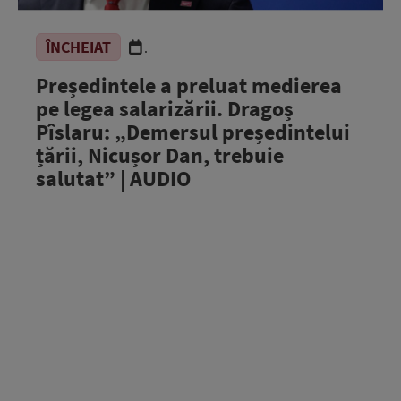
ÎNCHEIAT
.
Președintele a preluat medierea
pe legea salarizării. Dragoș
Pîslaru: „Demersul președintelui
țării, Nicușor Dan, trebuie
salutat” | AUDIO