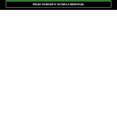
Mode
importante.
VREAU SA MODIFIC SETARILE INDIVIDUAL
CONFIDENŢIALITATE
Copyright © Europa FM. Toate drepturile rezervate. 2026
SOCIAL
INFORMAŢII