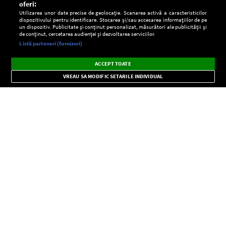
oferi:
Utilizarea unor date precise de geolocație. Scanarea activă a caracteristicilor
dispozitivului pentru identificare. Stocarea și/sau accesarea informațiilor de pe
un dispozitiv. Publicitate și conținut personalizat, măsurători ale publicității și
de conținut, cercetarea audienței și dezvoltarea serviciilor.
Setări:
Listă parteneri (furnizori)
Ascultă Europa FM în aplicație
Dark
×
Instalează
Radio live, podcasturi, știri și alerte
ACCEPT TOATE
Mode
importante.
VREAU SA MODIFIC SETARILE INDIVIDUAL
CONFIDENŢIALITATE
Copyright © Europa FM. Toate drepturile rezervate. 2026
SOCIAL