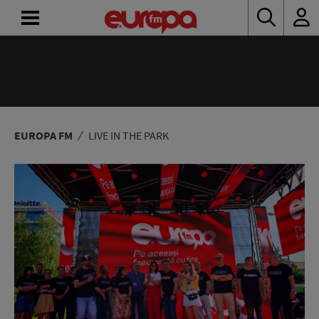
ACASĂ
ȘTIRI
RADIO
EUROPA FM
LIVE IN THE PARK
CONCURSURI
PODCAST
ASCULTĂ
LIVE