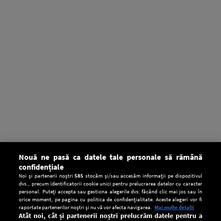
Nouă ne pasă ca datele tale personale să rămână
confidențiale
Noi și partenerii noștri
585
stocăm și/sau accesăm informații pe dispozitivul
dvs., precum identificatorii cookie unici pentru prelucrarea datelor cu caracter
personal. Puteți accepta sau gestiona alegerile dvs. făcând clic mai jos sau în
orice moment, pe pagina cu politica de confidențialitate. Aceste alegeri vor fi
raportate partenerilor noștri și nu vă vor afecta navigarea.
Mai multe detalii
Atât noi, cât și partenerii noștri prelucrăm datele pentru a