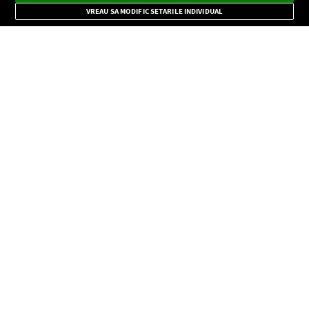
Mode
importante.
VREAU SA MODIFIC SETARILE INDIVIDUAL
CONFIDENŢIALITATE
Copyright © Europa FM. Toate drepturile rezervate. 2026
SOCIAL
INFORMAŢII