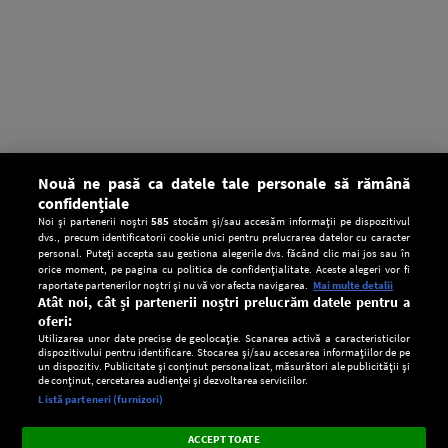
Nouă ne pasă ca datele tale personale să rămână
confidențiale
Noi și partenerii noștri
585
stocăm și/sau accesăm informații pe dispozitivul
dvs., precum identificatorii cookie unici pentru prelucrarea datelor cu caracter
personal. Puteți accepta sau gestiona alegerile dvs. făcând clic mai jos sau în
orice moment, pe pagina cu politica de confidențialitate. Aceste alegeri vor fi
raportate partenerilor noștri și nu vă vor afecta navigarea.
Mai multe detalii
Atât noi, cât și partenerii noștri prelucrăm datele pentru a
oferi:
Utilizarea unor date precise de geolocație. Scanarea activă a caracteristicilor
dispozitivului pentru identificare. Stocarea și/sau accesarea informațiilor de pe
un dispozitiv. Publicitate și conținut personalizat, măsurători ale publicității și
de conținut, cercetarea audienței și dezvoltarea serviciilor.
Setări:
Listă parteneri (furnizori)
Ascultă Europa FM în aplicație
Dark
×
Instalează
Radio live, podcasturi, știri și alerte
ACCEPT TOATE