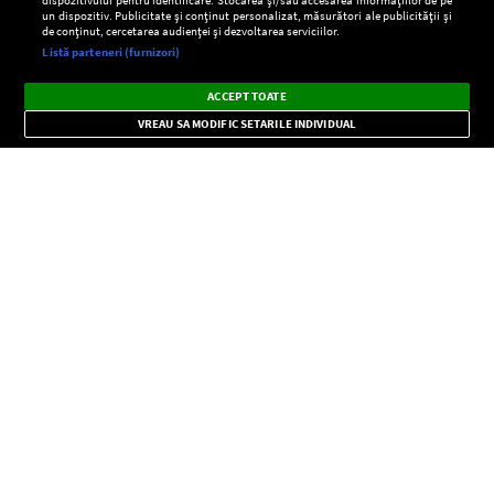
un dispozitiv. Publicitate și conținut personalizat, măsurători ale publicității și
de conținut, cercetarea audienței și dezvoltarea serviciilor.
Setări:
Listă parteneri (furnizori)
Ascultă Europa FM în aplicație
Dark
×
Instalează
Radio live, podcasturi, știri și alerte
ACCEPT TOATE
Mode
importante.
VREAU SA MODIFIC SETARILE INDIVIDUAL
CONFIDENŢIALITATE
Copyright © Europa FM. Toate drepturile rezervate. 2026
SOCIAL