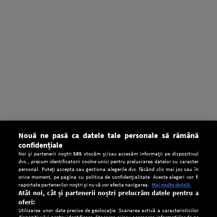
Nouă ne pasă ca datele tale personale să rămână
confidențiale
Noi și partenerii noștri
585
stocăm și/sau accesăm informații pe dispozitivul
dvs., precum identificatorii cookie unici pentru prelucrarea datelor cu caracter
personal. Puteți accepta sau gestiona alegerile dvs. făcând clic mai jos sau în
orice moment, pe pagina cu politica de confidențialitate. Aceste alegeri vor fi
raportate partenerilor noștri și nu vă vor afecta navigarea.
Mai multe detalii
Atât noi, cât și partenerii noștri prelucrăm datele pentru a
oferi:
Utilizarea unor date precise de geolocație. Scanarea activă a caracteristicilor
dispozitivului pentru identificare. Stocarea și/sau accesarea informațiilor de pe