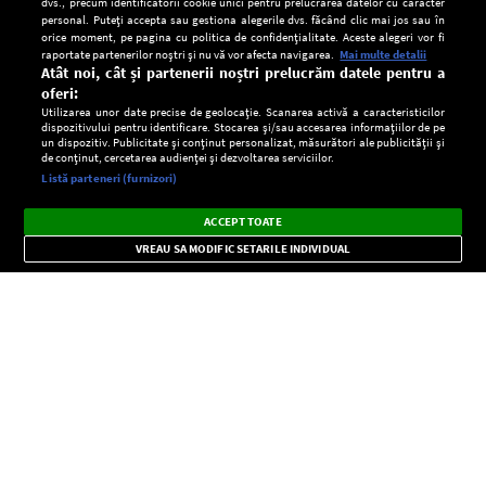
dvs., precum identificatorii cookie unici pentru prelucrarea datelor cu caracter
personal. Puteți accepta sau gestiona alegerile dvs. făcând clic mai jos sau în
orice moment, pe pagina cu politica de confidențialitate. Aceste alegeri vor fi
raportate partenerilor noștri și nu vă vor afecta navigarea.
Mai multe detalii
Atât noi, cât și partenerii noștri prelucrăm datele pentru a
oferi:
Utilizarea unor date precise de geolocație. Scanarea activă a caracteristicilor
dispozitivului pentru identificare. Stocarea și/sau accesarea informațiilor de pe
un dispozitiv. Publicitate și conținut personalizat, măsurători ale publicității și
de conținut, cercetarea audienței și dezvoltarea serviciilor.
Setări:
Listă parteneri (furnizori)
Ascultă Europa FM în aplicație
Dark
×
Instalează
Radio live, podcasturi, știri și alerte
ACCEPT TOATE
Mode
importante.
VREAU SA MODIFIC SETARILE INDIVIDUAL
CONFIDENŢIALITATE
Copyright © Europa FM. Toate drepturile rezervate. 2026