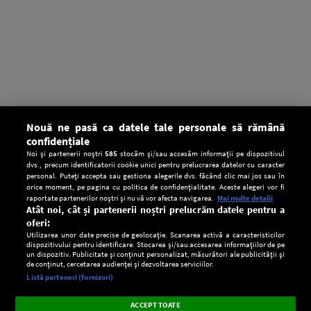
Nouă ne pasă ca datele tale personale să rămână
confidențiale
Noi și partenerii noștri
585
stocăm și/sau accesăm informații pe dispozitivul
dvs., precum identificatorii cookie unici pentru prelucrarea datelor cu caracter
personal. Puteți accepta sau gestiona alegerile dvs. făcând clic mai jos sau în
orice moment, pe pagina cu politica de confidențialitate. Aceste alegeri vor fi
raportate partenerilor noștri și nu vă vor afecta navigarea.
Mai multe detalii
Atât noi, cât și partenerii noștri prelucrăm datele pentru a
oferi:
Utilizarea unor date precise de geolocație. Scanarea activă a caracteristicilor
dispozitivului pentru identificare. Stocarea și/sau accesarea informațiilor de pe
un dispozitiv. Publicitate și conținut personalizat, măsurători ale publicității și
de conținut, cercetarea audienței și dezvoltarea serviciilor.
Setări:
Listă parteneri (furnizori)
Ascultă Europa FM în aplicație
Dark
×
Instalează
Radio live, podcasturi, știri și alerte
ACCEPT TOATE