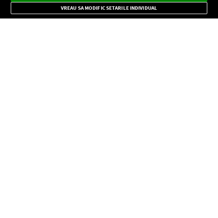
Mode
importante.
VREAU SA MODIFIC SETARILE INDIVIDUAL
CONFIDENŢIALITATE
Copyright © Europa FM. Toate drepturile rezervate. 2026
SOCIAL
INFORMAŢII