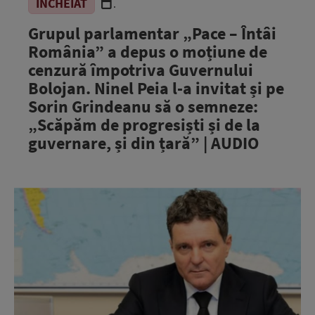
ÎNCHEIAT
.
Grupul parlamentar „Pace – Întâi
România” a depus o moțiune de
cenzură împotriva Guvernului
Bolojan. Ninel Peia l-a invitat și pe
Sorin Grindeanu să o semneze:
„Scăpăm de progresiști și de la
guvernare, și din țară” | AUDIO