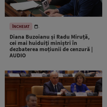
ÎNCHEIAT
.
Diana Buzoianu și Radu Miruță,
cei mai huiduiți miniștri în
dezbaterea moțiunii de cenzură |
AUDIO