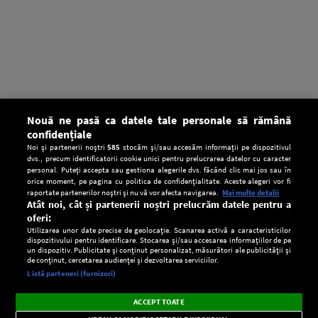
Nouă ne pasă ca datele tale personale să rămână
confidențiale
Noi și partenerii noștri
585
stocăm și/sau accesăm informații pe dispozitivul
dvs., precum identificatorii cookie unici pentru prelucrarea datelor cu caracter
personal. Puteți accepta sau gestiona alegerile dvs. făcând clic mai jos sau în
orice moment, pe pagina cu politica de confidențialitate. Aceste alegeri vor fi
raportate partenerilor noștri și nu vă vor afecta navigarea.
Mai multe detalii
Atât noi, cât și partenerii noștri prelucrăm datele pentru a
oferi:
Utilizarea unor date precise de geolocație. Scanarea activă a caracteristicilor
dispozitivului pentru identificare. Stocarea și/sau accesarea informațiilor de pe
un dispozitiv. Publicitate și conținut personalizat, măsurători ale publicității și
de conținut, cercetarea audienței și dezvoltarea serviciilor.
Setări:
Listă parteneri (furnizori)
Ascultă Europa FM în aplicație
Dark
×
Instalează
Radio live, podcasturi, știri și alerte
ACCEPT TOATE
Mode
importante.