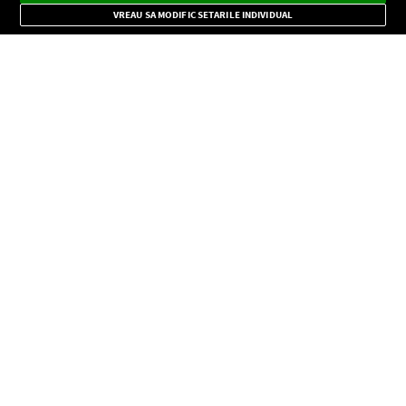
Mode
importante.
VREAU SA MODIFIC SETARILE INDIVIDUAL
CONFIDENŢIALITATE
Copyright © Europa FM. Toate drepturile rezervate. 2026
SOCIAL
INFORMAŢII