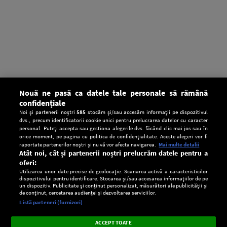
Nouă ne pasă ca datele tale personale să rămână
confidențiale
Noi și partenerii noștri
585
stocăm și/sau accesăm informații pe dispozitivul
dvs., precum identificatorii cookie unici pentru prelucrarea datelor cu caracter
personal. Puteți accepta sau gestiona alegerile dvs. făcând clic mai jos sau în
orice moment, pe pagina cu politica de confidențialitate. Aceste alegeri vor fi
raportate partenerilor noștri și nu vă vor afecta navigarea.
Mai multe detalii
Atât noi, cât și partenerii noștri prelucrăm datele pentru a
oferi:
Utilizarea unor date precise de geolocație. Scanarea activă a caracteristicilor
dispozitivului pentru identificare. Stocarea și/sau accesarea informațiilor de pe
un dispozitiv. Publicitate și conținut personalizat, măsurători ale publicității și
de conținut, cercetarea audienței și dezvoltarea serviciilor.
Setări:
Listă parteneri (furnizori)
Ascultă Europa FM în aplicație
Dark
×
Instalează
Radio live, podcasturi, știri și alerte
ACCEPT TOATE