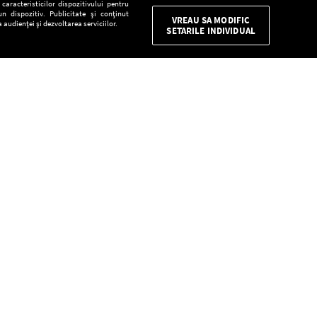
aracteristicilor dispozitivului pentru
n dispozitiv. Publicitate și conținut
VREAU SA MODIFIC
 audienței și dezvoltarea serviciilor.
SETARILE INDIVIDUAL
CONFIDENŢIALITATE
Descarcă gratuit aplicaţia Europa FM pentru
smartphone:
E