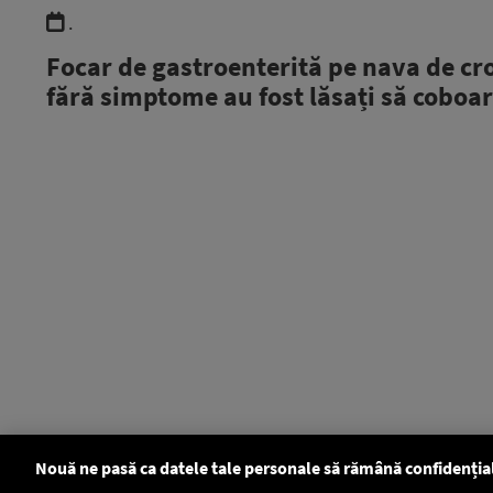
.
Focar de gastroenterită pe nava de cr
fără simptome au fost lăsați să coboar
Nouă ne pasă ca datele tale personale să rămână confidenția