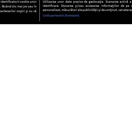
dentificatorii cookie unici
Utilizarea unor date precise de geolocație. Scanarea activă a c
identificare. Stocarea și/sau accesarea informațiilor de pe u
. făcând clic mai jos sau în
personalizat, măsurători ale publicității și de conținut, cercetarea
partenerilor noștri și nu vă
Listă parteneri (furnizori)
INFORMAŢII
FAQ
Valori editoriale
POLITICA DE CONFIDENŢIALITAT
Termeni şi condiţii
Notă de Informare
Despre cookies
Regulament general
GDPR
Contact