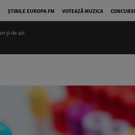
ȘTIRILE EUROPA FM
VOTEAZĂ MUZICA
CONCURS
i și de azi
14:00 - 23
Cea mai bună
EuropaFM