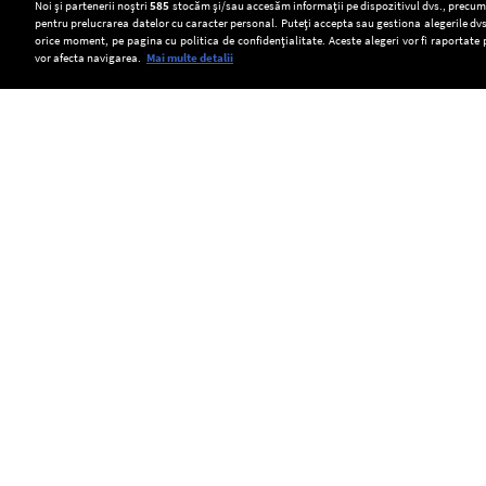
Setări:
Noi și partenerii noștri
585
stocăm și/sau accesăm informații pe dispozitivul dvs., precum i
pentru prelucrarea datelor cu caracter personal. Puteți accepta sau gestiona alegerile dvs
Dark Mode
orice moment, pe pagina cu politica de confidențialitate. Aceste alegeri vor fi raportate 
vor afecta navigarea.
Mai multe detalii
SOCIAL
„The
Când
De
book
pasiunea
ce
was
devine
ascultăm
Copyright © Europa FM. Toate drepturile
rezervate. 2026
better”:
venit:
aceeași
de
trebuie
melodie
ce
să
de
avem
ne
zeci
impresia
transformăm
de
că
hobby-
ori,
adaptarea
urile
până