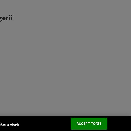
erii
ACCEPT TOATE
tru a oferi: