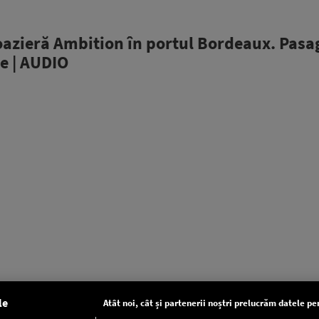
oazieră Ambition în portul Bordeaux. Pasag
e | AUDIO
le
Atât noi, cât și partenerii noștri prelucrăm datele pen