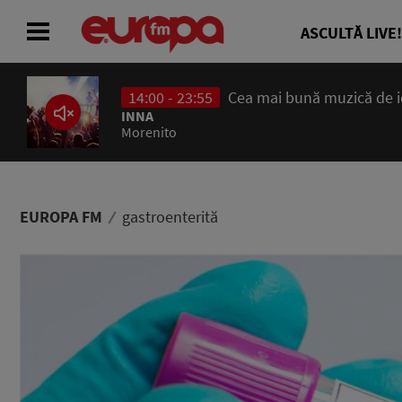
ASCULTĂ LIVE!
14:00 - 23:55
Cea mai bună muzică de ier
ACASĂ
INNA
Morenito
ȘTIRI
RADIO
EUROPA FM
gastroenterită
CONCURSURI
PODCAST
ASCULTĂ LIVE