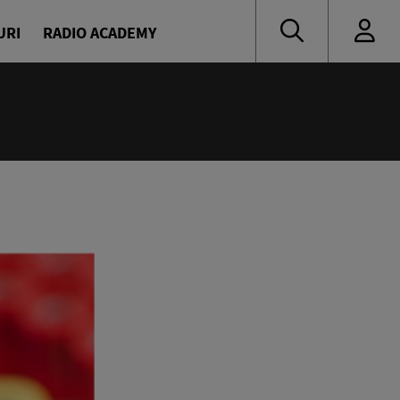
URI
RADIO ACADEMY
:55
 muzică de ieri și de azi