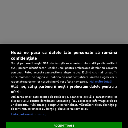
Nouă ne pasă ca datele tale personale să rămână
confidențiale
Noi și partenerii noștri
585
stocăm și/sau accesăm informații pe dispozitivul
dvs., precum identificatorii cookie unici pentru prelucrarea datelor cu caracter
personal. Puteți accepta sau gestiona alegerile dvs. făcând clic mai jos sau în
orice moment, pe pagina cu politica de confidențialitate. Aceste alegeri vor fi
raportate partenerilor noștri și nu vă vor afecta navigarea.
Mai multe detalii
Atât noi, cât și partenerii noștri prelucrăm datele pentru a
oferi:
Utilizarea unor date precise de geolocație. Scanarea activă a caracteristicilor
dispozitivului pentru identificare. Stocarea și/sau accesarea informațiilor de pe
un dispozitiv. Publicitate și conținut personalizat, măsurători ale publicității și
de conținut, cercetarea audienței și dezvoltarea serviciilor.
Setări:
Listă parteneri (furnizori)
Ascultă Europa FM în aplicație
Dark
×
Instalează
Radio live, podcasturi, știri și alerte
ACCEPT TOATE