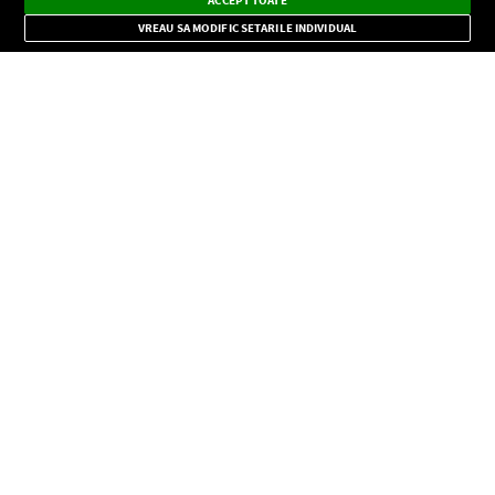
ACCEPT TOATE
Mode
importante.
VREAU SA MODIFIC SETARILE INDIVIDUAL
CONFIDENŢIALITATE
Copyright © Europa FM. Toate drepturile rezervate. 2026
SOCIAL
INFORMAŢII