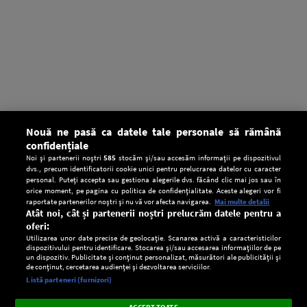
Nouă ne pasă ca datele tale personale să rămână
confidențiale
Noi și partenerii noștri
585
stocăm și/sau accesăm informații pe dispozitivul
dvs., precum identificatorii cookie unici pentru prelucrarea datelor cu caracter
personal. Puteți accepta sau gestiona alegerile dvs. făcând clic mai jos sau în
orice moment, pe pagina cu politica de confidențialitate. Aceste alegeri vor fi
raportate partenerilor noștri și nu vă vor afecta navigarea.
Mai multe detalii
Atât noi, cât și partenerii noștri prelucrăm datele pentru a
oferi:
Utilizarea unor date precise de geolocație. Scanarea activă a caracteristicilor
dispozitivului pentru identificare. Stocarea și/sau accesarea informațiilor de pe
un dispozitiv. Publicitate și conținut personalizat, măsurători ale publicității și
de conținut, cercetarea audienței și dezvoltarea serviciilor.
Setări:
Listă parteneri (furnizori)
Ascultă Europa FM în aplicație
Dark
×
Instalează
Radio live, podcasturi, știri și alerte