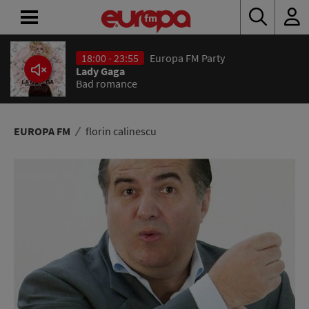
18:00 - 23:55
Europa FM Party
ACASĂ
Lady Gaga
Bad romance
ȘTIRI
RADIO
EUROPA FM
florin calinescu
CONCURSURI
PODCAST
ASCULTĂ
LIVE