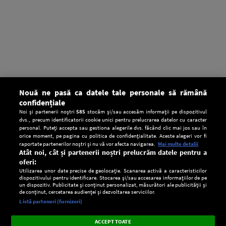
Nouă ne pasă ca datele tale personale să rămână
confidențiale
Noi și partenerii noștri
585
stocăm și/sau accesăm informații pe dispozitivul
dvs., precum identificatorii cookie unici pentru prelucrarea datelor cu caracter
personal. Puteți accepta sau gestiona alegerile dvs. făcând clic mai jos sau în
orice moment, pe pagina cu politica de confidențialitate. Aceste alegeri vor fi
raportate partenerilor noștri și nu vă vor afecta navigarea.
Mai multe detalii
Atât noi, cât și partenerii noștri prelucrăm datele pentru a
oferi:
Utilizarea unor date precise de geolocație. Scanarea activă a caracteristicilor
dispozitivului pentru identificare. Stocarea și/sau accesarea informațiilor de pe
un dispozitiv. Publicitate și conținut personalizat, măsurători ale publicității și
de conținut, cercetarea audienței și dezvoltarea serviciilor.
Setări:
Listă parteneri (furnizori)
Ascultă Europa FM în aplicație
Dark
×
Instalează
Radio live, podcasturi, știri și alerte
ACCEPT TOATE