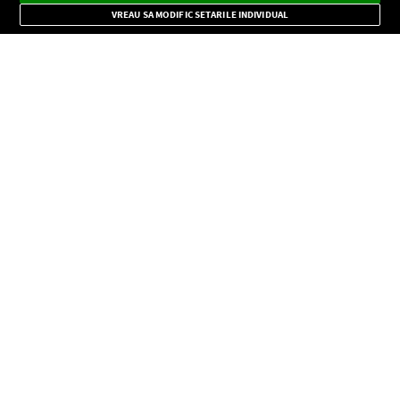
Mode
importante.
VREAU SA MODIFIC SETARILE INDIVIDUAL
CONFIDENŢIALITATE
Copyright © Europa FM. Toate drepturile rezervate. 2026
SOCIAL
INFORMAŢII